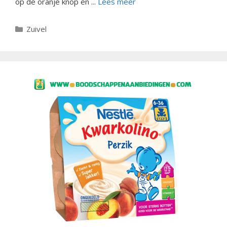
op de oranje knop en ...
Lees meer
Categorieën
Zuivel