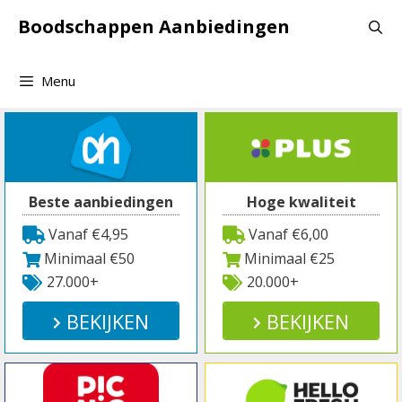
Spring
Boodschappen Aanbiedingen
naar
inhoud
Menu
Beste aanbiedingen
Hoge kwaliteit
Vanaf €4,95
Vanaf €6,00
Minimaal €50
Minimaal €25
27.000+
20.000+
BEKIJKEN
BEKIJKEN