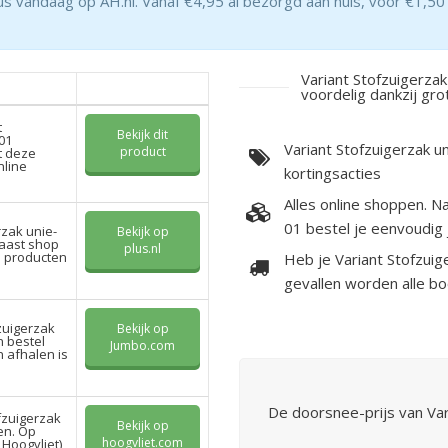
s vandaag op AH.nl. Vanaf €4,95 al bezorgd aan huis, voor €1,50 
Variant Stofzuigerza
voordelig dankzij gro
t
Bekijk dit
01
Variant Stofzuigerzak u
product
t deze
nline
kortingsacties
Alles online shoppen. N
01 bestel je eenvoudig 
rzak unie-
Bekijk op
naast shop
plus.nl
re producten
Heb je Variant Stofzuig
gevallen worden alle 
zuigerzak
Bekijk op
n bestel
Jumbo.com
 afhalen is
De doorsnee-prijs van Va
fzuigerzak
Bekijk op
en. Op
hoogvliet.com
Hoogvliet)