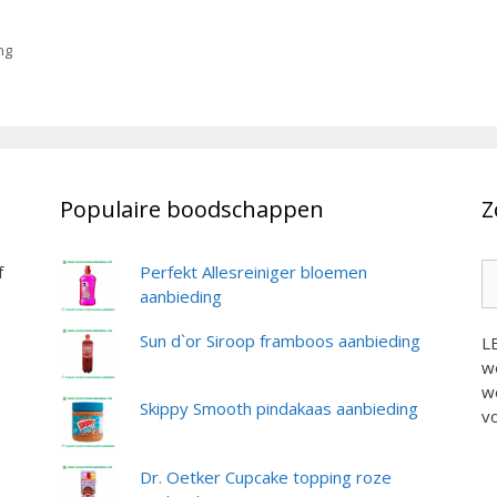
ng
Populaire boodschappen
Z
Z
f
Perfekt Allesreiniger bloemen
na
aanbieding
Sun d`or Siroop framboos aanbieding
L
we
we
Skippy Smooth pindakaas aanbieding
vo
Dr. Oetker Cupcake topping roze