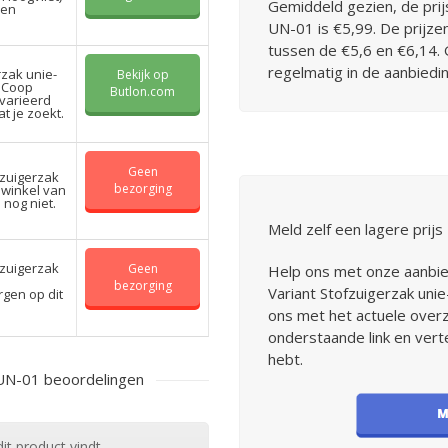
Gemiddeld gezien, de prij
den
UN-01 is €5,99. De prijze
tussen de €5,6 en €6,14. 
regelmatig in de aanbiedin
rzak unie-
Bekijk op
j Coop
Butlon.com
varieerd
t je zoekt.
Geen
fzuigerzak
bezorging
 winkel van
 nog niet.
Meld zelf een lagere prijs
fzuigerzak
Geen
Help ons met onze aanbied
bezorging
Variant Stofzuigerzak uni
orgen op dit
ons met het actuele overz
onderstaande link en vert
hebt.
 UN-01 beoordelingen
it product vindt.