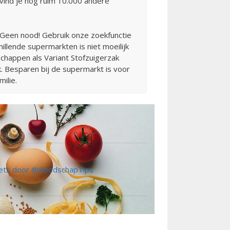
ind je nog ruim 10.000 andere
? Geen nood! Gebruik onze zoekfunctie
hillende supermarkten is niet moeilijk
chappen als Variant Stofzuigerzak
. Besparen bij de supermarkt is voor
ilie.
ts door @BoodschapTips