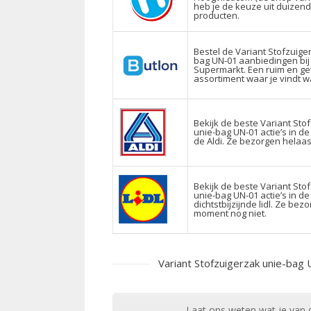
heb je de keuze uit duizen
producten.
Bestel de Variant Stofzuige
bag UN-01 aanbiedingen bi
Supermarkt. Een ruim en ge
assortiment waar je vindt wa
Bekijk de beste Variant Sto
unie-bag UN-01 actie’s in de
de Aldi. Ze bezorgen helaas
Bekijk de beste Variant Sto
unie-bag UN-01 actie’s in de
dichtstbijzijnde lidl. Ze bez
moment nog niet.
Variant Stofzuigerzak unie-bag
Laat ons weten wat je van d