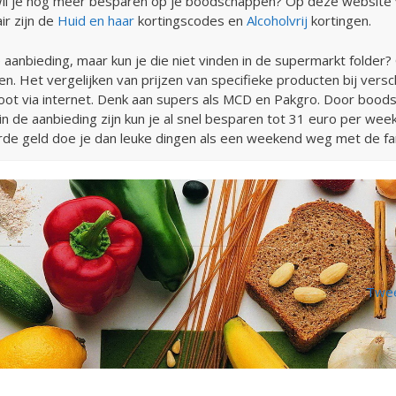
l je nog meer besparen op je boodschappen? Op deze website v
ir zijn de
Huid en haar
kortingscodes en
Alcoholvrij
kortingen.
e aanbieding, maar kun je die niet vinden in de supermarkt folder
gen. Het vergelijken van prijzen van specifieke producten bij versc
oot via internet. Denk aan supers als MCD en Pakgro. Door boods
 de aanbieding zijn kun je al snel besparen tot 31 euro per week
rde geld doe je dan leuke dingen als een weekend weg met de fam
Twee