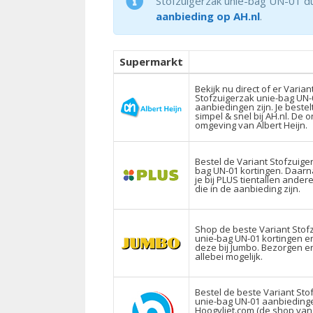
Stofzuigerzak unie-bag UN-01 du
aanbieding op AH.nl
.
Supermarkt
Bekijk nu direct of er Varian
Stofzuigerzak unie-bag UN-
aanbiedingen zijn. Je bestel
simpel & snel bij AH.nl. De o
omgeving van Albert Heijn.
Bestel de Variant Stofzuige
bag UN-01 kortingen. Daar
je bij PLUS tientallen ande
die in de aanbieding zijn.
Shop de beste Variant Stof
unie-bag UN-01 kortingen e
deze bij Jumbo. Bezorgen en
allebei mogelijk.
Bestel de beste Variant Sto
unie-bag UN-01 aanbieding
Hoogvliet.com (de shop van 