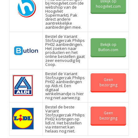
Bekijk op
bij Hoogvliet.com (de
hoogvliet.com
webshop van de
Hoogvliet
Supermarkt). Pak
direct andere
aantrekkelijke
aanbiedingen mee.
Bestel de Variant
Stofzuigerzak Philips
PH02 aanbiedingen.
Bekijk op
Het zoeken naar
Butlon.com
producten en het
online bestellen gaat
zeer eenvoudig bij
Coop.
Bestel de Variant
Stofzuigerzak Philips
Geen
PH02 aanbiedingen
bezorging
op Aldi.nl. Een
digitaal
winkelmandje is hier
nog niet aanwezig.
Bestel de beste
Variant
Geen
Stofzuigerzak Philips
bezorging
PH02 kortingen op
lidl.nl. Het bestellen
via internet kan
helaas nog niet.