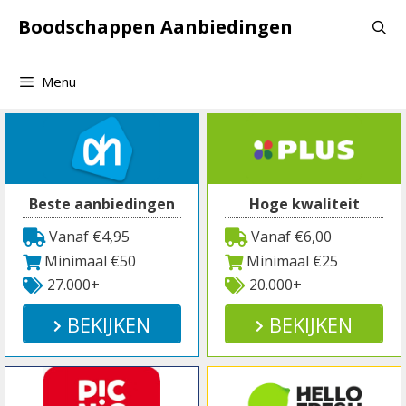
Spring
Boodschappen Aanbiedingen
naar
inhoud
Menu
Beste aanbiedingen
Hoge kwaliteit
Vanaf €4,95
Vanaf €6,00
Minimaal €50
Minimaal €25
27.000+
20.000+
BEKIJKEN
BEKIJKEN