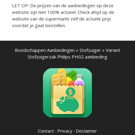
LET OP: De prijzen van de aanbiedingen op deze
website zijn niet 100% actueel. Check altijd op de
website van de supermarkt zelf de actuele prijs
voordat je gaat bestellen.
Boodschappen Aanbiedingen
»
Stofzuiger
»
Variant
Stofzuigerzak Philips PH02 aanbieding
Contact
·
Privacy
·
Disclaimer