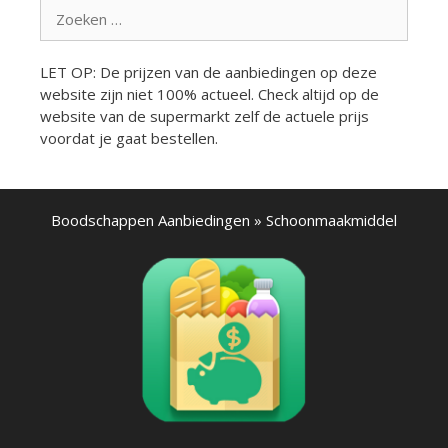
Zoek
naar:
LET OP: De prijzen van de aanbiedingen op deze
website zijn niet 100% actueel. Check altijd op de
website van de supermarkt zelf de actuele prijs
voordat je gaat bestellen.
Boodschappen Aanbiedingen
»
Schoonmaakmiddel