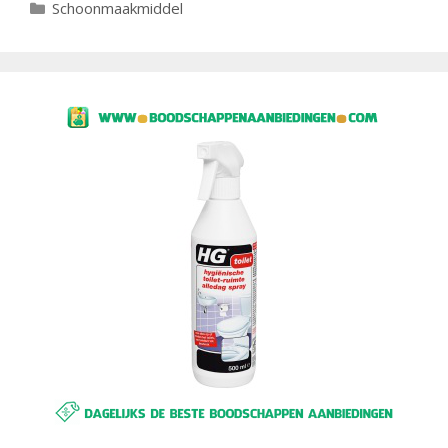
Categorieën
Schoonmaakmiddel