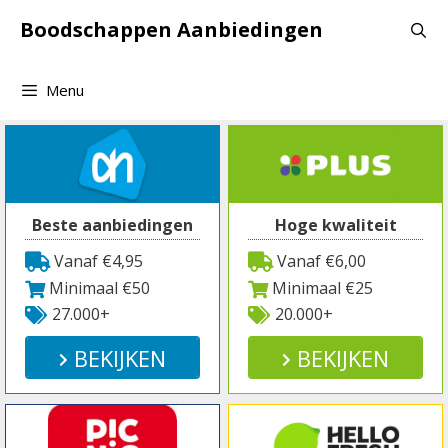
Spring
Boodschappen Aanbiedingen
naar
inhoud
Menu
Beste aanbiedingen
Hoge kwaliteit
Vanaf €4,95
Vanaf €6,00
Minimaal €50
Minimaal €25
27.000+
20.000+
BEKIJKEN
BEKIJKEN