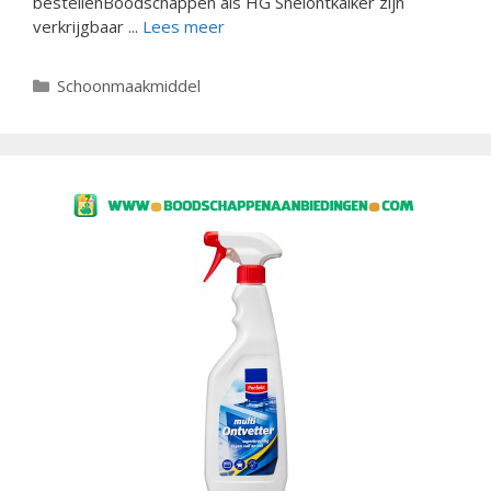
bestellenBoodschappen als HG Snelontkalker zijn
verkrijgbaar ...
Lees meer
Categorieën
Schoonmaakmiddel