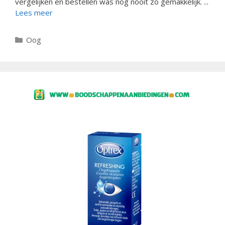
vergelijken en bestellen was nog nooit zo gemakkelijk. ...
Lees meer
Categorieën
Oog