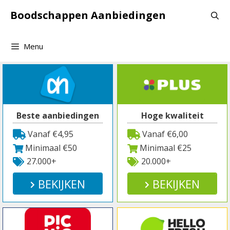
Spring
Boodschappen Aanbiedingen
naar
inhoud
Menu
Beste aanbiedingen
Hoge kwaliteit
Vanaf €4,95
Vanaf €6,00
Minimaal €50
Minimaal €25
27.000+
20.000+
BEKIJKEN
BEKIJKEN