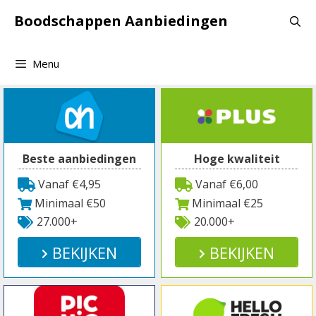
Spring
Boodschappen Aanbiedingen
naar
inhoud
Menu
Beste aanbiedingen
Hoge kwaliteit
Vanaf €4,95
Vanaf €6,00
Minimaal €50
Minimaal €25
27.000+
20.000+
BEKIJKEN
BEKIJKEN