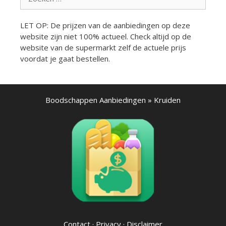
naar:
LET OP: De prijzen van de aanbiedingen op deze
website zijn niet 100% actueel. Check altijd op de
website van de supermarkt zelf de actuele prijs
voordat je gaat bestellen.
Boodschappen Aanbiedingen
»
Kruiden
Contact
·
Privacy
·
Disclaimer