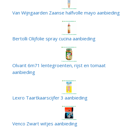
Van Wijngaarden Zaanse halfvolle mayo aanbieding
Bertolli Olijfolie spray cucina aanbieding
Olvarit 6m71 lentegroenten, rijst en tomaat
aanbieding
Lexro Taartkaarscijfer 3 aanbieding
Venco Zwart witjes aanbieding