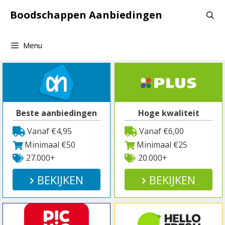
Spring
Boodschappen Aanbiedingen
naar
inhoud
Menu
Beste aanbiedingen
Hoge kwaliteit
Vanaf €4,95
Vanaf €6,00
Minimaal €50
Minimaal €25
27.000+
20.000+
BEKIJKEN
BEKIJKEN