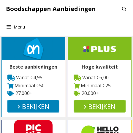
Spring
Boodschappen Aanbiedingen
naar
inhoud
Menu
Beste aanbiedingen
Hoge kwaliteit
Vanaf €4,95
Vanaf €6,00
Minimaal €50
Minimaal €25
27.000+
20.000+
BEKIJKEN
BEKIJKEN