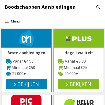
Spring
Boodschappen Aanbiedingen
naar
inhoud
Menu
Beste aanbiedingen
Hoge kwaliteit
Vanaf €4,95
Vanaf €6,00
Minimaal €50
Minimaal €25
27.000+
20.000+
BEKIJKEN
BEKIJKEN