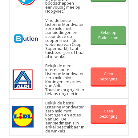
boodschappen
eenvoudig mee bij
Hoogvliet.
Vind de beste
Listerine Mondwater
zero mild mint
aanbiedingen en
Bekijk op
scoor deze op
Butlon.com
cooponline.nl (de
webshop van Coop
Supermarkt). Laat
tuisbezorgen of haal
af in winkel.
Bekijk de meest
interessante
Listerine Mondwater
Geen
zero mild mint
bezorging
Kortingen en acties
van Aldi.
Thuisbezorging zit er
helaas nog niet in.
Bekijk de beste
Listerine Mondwater
zero mild mint
Geen
kortingen en acties
bezorging
van Lidl. De
aanbiedingen zijn
enkel beschikbaar in
de winkels.