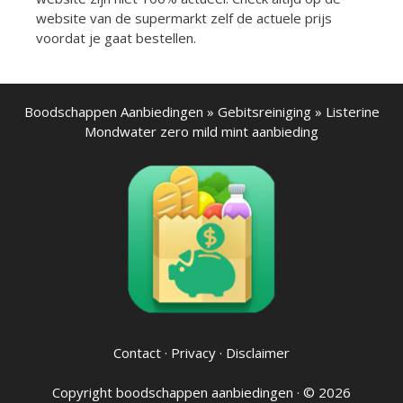
website van de supermarkt zelf de actuele prijs
voordat je gaat bestellen.
Boodschappen Aanbiedingen
»
Gebitsreiniging
»
Listerine
Mondwater zero mild mint aanbieding
Contact
·
Privacy
·
Disclaimer
Copyright
boodschappen aanbiedingen
· © 2026