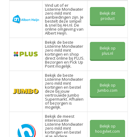
Vind uit of er
Listerine Mondwater
zero mild mint
Bekijk dit
aanbiedingen zijn. Je
product
bestelt deze simpel
& snel bij AH.nl. De
online omgeving van
Albert Heijn.
Bekijk de beste
Listerine Mondwater
Bekijk op
zero mild mint
plus.nl
kortingen en shop
direct online bij PLUS.
Bezorgen en Pick Up
Point mogelijk.
Bekijk de beste
Listerine Mondwater
zero mild mint
Bekijk op
kortingen en bestel
Jumbo.com
deze bij jouw
vertrouwde Jumbo
Supermarkt. Afhalen
of bezorgen is
mogelijk.
Bekijk de meest
interessante
Listerine Mondwater
Bekijk op
zero mild mint
hoogvliet.com
kortingen en bestel
al je andere