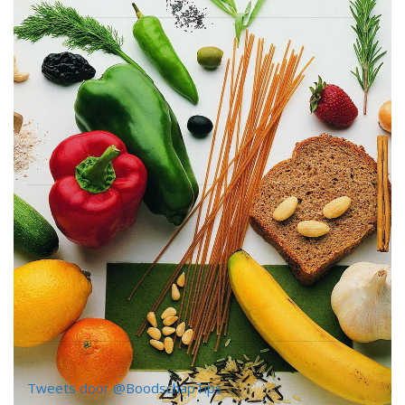
Tweets door @BoodschapTips