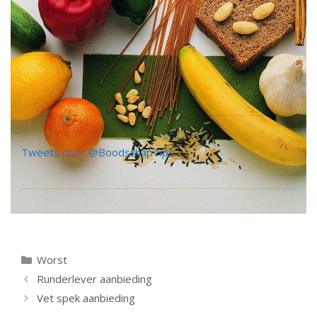
Tweets door @BoodschapTips
Categorieën
Worst
Berichtnavigatie
Runderlever aanbieding
Vet spek aanbieding