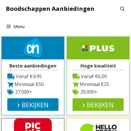
Spring
Boodschappen Aanbiedingen
naar
inhoud
Menu
Beste aanbiedingen
Hoge kwaliteit
Vanaf €4,95
Vanaf €6,00
Minimaal €50
Minimaal €25
27.000+
20.000+
BEKIJKEN
BEKIJKEN