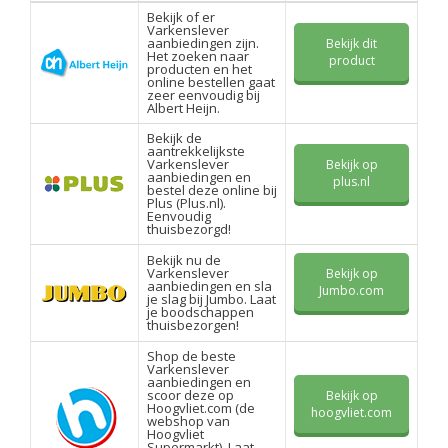
Bekijk of er
Varkenslever
aanbiedingen zijn.
Bekijk dit
Het zoeken naar
product
producten en het
online bestellen gaat
zeer eenvoudig bij
Albert Heijn.
Bekijk de
aantrekkelijkste
Varkenslever
Bekijk op
aanbiedingen en
plus.nl
bestel deze online bij
Plus (Plus.nl).
Eenvoudig
thuisbezorgd!
Bekijk nu de
Varkenslever
Bekijk op
aanbiedingen en sla
Jumbo.com
je slag bij Jumbo. Laat
je boodschappen
thuisbezorgen!
Shop de beste
Varkenslever
aanbiedingen en
scoor deze op
Bekijk op
Hoogvliet.com (de
hoogvliet.com
webshop van
Hoogvliet
Supermarkt). Laat