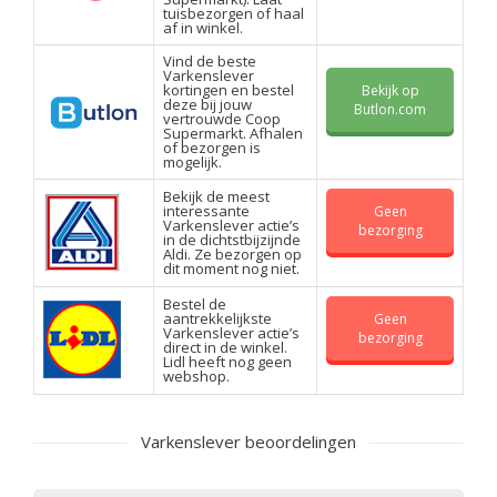
tuisbezorgen of haal
af in winkel.
Vind de beste
Varkenslever
kortingen en bestel
Bekijk op
deze bij jouw
Butlon.com
vertrouwde Coop
Supermarkt. Afhalen
of bezorgen is
mogelijk.
Bekijk de meest
interessante
Geen
Varkenslever actie’s
bezorging
in de dichtstbijzijnde
Aldi. Ze bezorgen op
dit moment nog niet.
Bestel de
aantrekkelijkste
Geen
Varkenslever actie’s
bezorging
direct in de winkel.
Lidl heeft nog geen
webshop.
Varkenslever beoordelingen