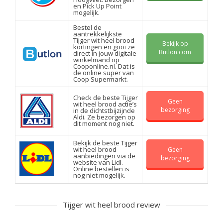
en Pick Up Point
mogelijk.
Bestel de
aantrekkelijkste
Tijger wit heel brood
Bekijk op
kortingen en gooi ze
Butlon.com
direct in jouw digitale
winkelmand op
Cooponline.nl. Dat is
de online super van
Coop Supermarkt.
Check de beste Tijger
Geen
wit heel brood actie’s
bezorging
in de dichtstbijzijnde
Aldi. Ze bezorgen op
dit moment nog niet.
Bekijk de beste Tijger
wit heel brood
Geen
aanbiedingen via de
bezorging
website van Lidl.
Online bestellen is
nog niet mogelijk.
Tijger wit heel brood review