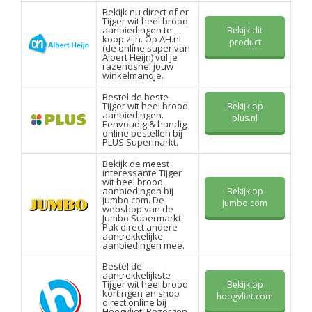
Bekijk nu direct of er
Tijger wit heel brood
aanbiedingen te
Bekijk dit
koop zijn. Op AH.nl
product
(de online super van
Albert Heijn) vul je
razendsnel jouw
winkelmandje.
Bestel de beste
Tijger wit heel brood
Bekijk op
aanbiedingen.
plus.nl
Eenvoudig & handig
online bestellen bij
PLUS Supermarkt.
Bekijk de meest
interessante Tijger
wit heel brood
aanbiedingen bij
Bekijk op
jumbo.com. De
Jumbo.com
webshop van de
Jumbo Supermarkt.
Pak direct andere
aantrekkelijke
aanbiedingen mee.
Bestel de
aantrekkelijkste
Tijger wit heel brood
Bekijk op
kortingen en shop
hoogvliet.com
direct online bij
Hoogvliet. Bezorgen