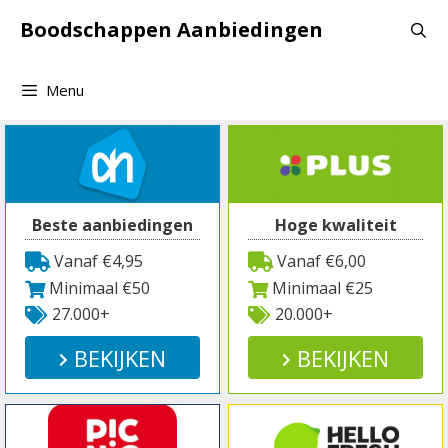
Spring
Boodschappen Aanbiedingen
naar
inhoud
Menu
Beste aanbiedingen
Hoge kwaliteit
Vanaf €4,95
Vanaf €6,00
Minimaal €50
Minimaal €25
27.000+
20.000+
BEKIJKEN
BEKIJKEN