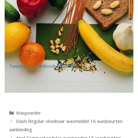
Tweets door @BoodschapTips
Categorieën
Waspoeder
Berichtnavigatie
Dash Regular vloeibaar wasmiddel 16 wasbeurten
aanbieding
Ariel Compact regular waspoeder 15 wasbeurten