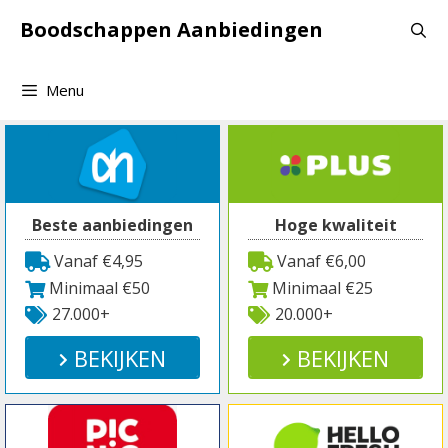
Spring
Boodschappen Aanbiedingen
naar
inhoud
Menu
Beste aanbiedingen
Hoge kwaliteit
Vanaf €4,95
Vanaf €6,00
Minimaal €50
Minimaal €25
27.000+
20.000+
BEKIJKEN
BEKIJKEN