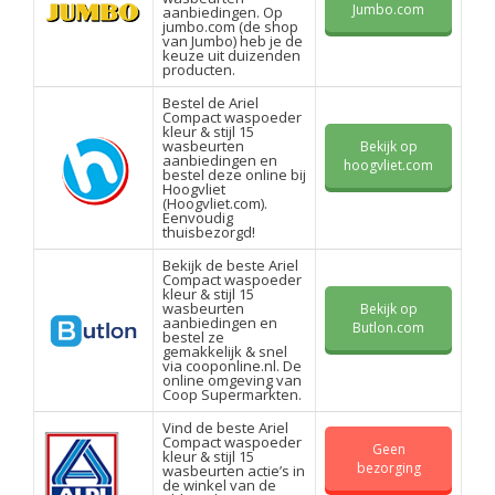
Jumbo.com
aanbiedingen. Op
jumbo.com (de shop
van Jumbo) heb je de
keuze uit duizenden
producten.
Bestel de Ariel
Compact waspoeder
kleur & stijl 15
wasbeurten
Bekijk op
aanbiedingen en
hoogvliet.com
bestel deze online bij
Hoogvliet
(Hoogvliet.com).
Eenvoudig
thuisbezorgd!
Bekijk de beste Ariel
Compact waspoeder
kleur & stijl 15
wasbeurten
Bekijk op
aanbiedingen en
Butlon.com
bestel ze
gemakkelijk & snel
via cooponline.nl. De
online omgeving van
Coop Supermarkten.
Vind de beste Ariel
Compact waspoeder
Geen
kleur & stijl 15
bezorging
wasbeurten actie’s in
de winkel van de