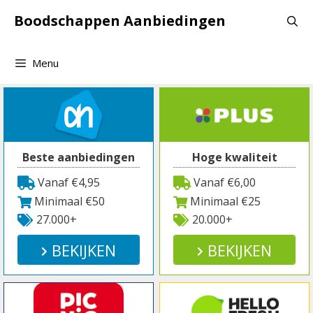
Spring
Boodschappen Aanbiedingen
naar
inhoud
Menu
Beste aanbiedingen
Hoge kwaliteit
Vanaf €4,95
Vanaf €6,00
Minimaal €50
Minimaal €25
27.000+
20.000+
BEKIJKEN
BEKIJKEN