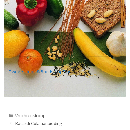
Tweets door @BoodschapTips
Categorieën
Vruchtensiroop
Berichtnavigatie
Bacardi Cola aanbieding