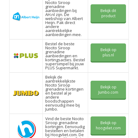
Nocito Siroop
grenadine
aanbiedingen bij
Bekijk dit
AH.nl zijn. De
product
webshop van Albert
Heijn. Pak direct
andere
aantrekkelijke
aanbiedingen mee.
Bestel de beste
Nocito Siroop
Bekijk op
grenadine
plus.nl
aanbiedingen en
kortingsacties. Bestel
supersimpel bij jouw
PLUS Supermarkt.
Bekijk de
aantrekkelijkste
Nocito Siroop
Bekijk op
grenadine kortingen
Jumbo.com
en bestel al je
andere
boodschappen
eenvoudig mee bij
Jumbo.
Vind de beste Nocito
Siroop grenadine
Bekijk op
kortingen. Eenvoudig
hoogvliet.com
bestellen en betalen
bij Hoogvliet.com. De