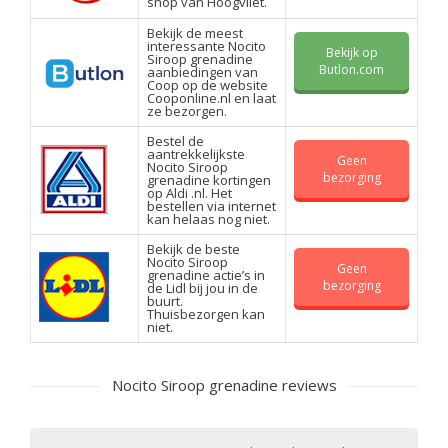
shop van Hoogvliet.
Bekijk de meest
interessante Nocito
Bekijk op
Siroop grenadine
Butlon.com
aanbiedingen van
Coop op de website
Cooponline.nl en laat
ze bezorgen.
Bestel de
aantrekkelijkste
Geen
Nocito Siroop
bezorging
grenadine kortingen
op Aldi .nl. Het
bestellen via internet
kan helaas nog niet.
Bekijk de beste
Nocito Siroop
Geen
grenadine actie’s in
bezorging
de Lidl bij jou in de
buurt.
Thuisbezorgen kan
niet.
Nocito Siroop grenadine reviews