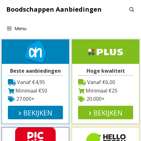
Spring
Boodschappen Aanbiedingen
naar
inhoud
Menu
Beste aanbiedingen
Hoge kwaliteit
Vanaf €4,95
Vanaf €6,00
Minimaal €50
Minimaal €25
27.000+
20.000+
BEKIJKEN
BEKIJKEN