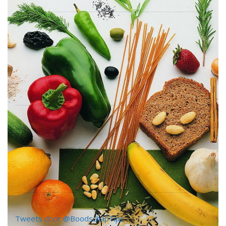
Tweets door @BoodschapTips