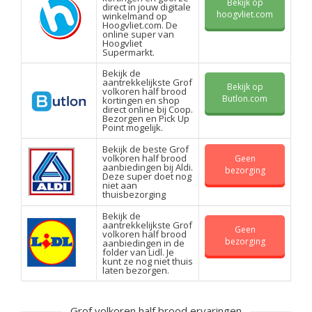
Bekijk op
direct in jouw digitale
hoogvliet.com
winkelmand op
Hoogvliet.com. De
online super van
Hoogvliet
Supermarkt.
Bekijk de
aantrekkelijkste Grof
Bekijk op
volkoren half brood
Butlon.com
kortingen en shop
direct online bij Coop.
Bezorgen en Pick Up
Point mogelijk.
Bekijk de beste Grof
volkoren half brood
Geen
aanbiedingen bij Aldi.
bezorging
Deze super doet nog
niet aan
thuisbezorging
Bekijk de
aantrekkelijkste Grof
Geen
volkoren half brood
bezorging
aanbiedingen in de
folder van Lidl. Je
kunt ze nog niet thuis
laten bezorgen.
Grof volkoren half brood ervaringen