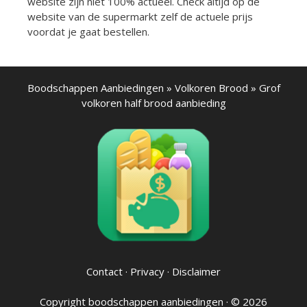
website zijn niet 100% actueel. Check altijd op de
website van de supermarkt zelf de actuele prijs
voordat je gaat bestellen.
Boodschappen Aanbiedingen
»
Volkoren Brood
»
Grof
volkoren half brood aanbieding
Contact
·
Privacy
·
Disclaimer
Copyright
boodschappen aanbiedingen
· © 2026