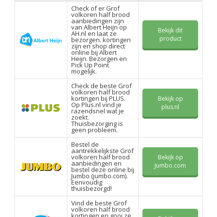
Check of er Grof
volkoren half brood
aanbiedingen zijn
van Albert Heijn op
Bekijk dit
AH.nl en laat ze
product
bezorgen. kortingen
zijn en shop direct
online bij Albert
Heijn. Bezorgen en
Pick Up Point
mogelijk.
Check de beste Grof
volkoren half brood
kortingen bij PLUS.
Bekijk op
Op Plus.nl vind je
plus.nl
razendsnel wat je
zoekt.
Thuisbezorging is
geen probleem.
Bestel de
aantrekkelijkste Grof
volkoren half brood
Bekijk op
aanbiedingen en
Jumbo.com
bestel deze online bij
Jumbo (jumbo.com).
Eenvoudig
thuisbezorgd!
Vind de beste Grof
volkoren half brood
kortingen en gooi ze