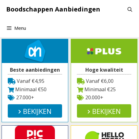
Spring
Boodschappen Aanbiedingen
naar
inhoud
Menu
Beste aanbiedingen
Hoge kwaliteit
Vanaf €4,95
Vanaf €6,00
Minimaal €50
Minimaal €25
27.000+
20.000+
BEKIJKEN
BEKIJKEN