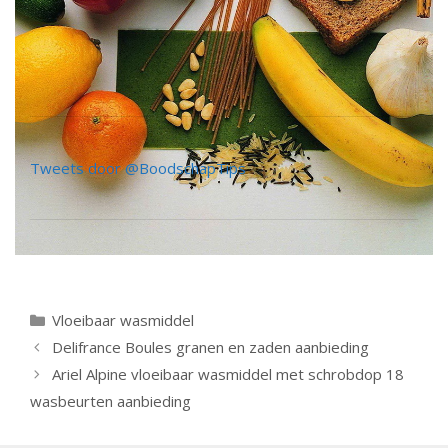
Tweets door @BoodschapTips
Categorieën
Vloeibaar wasmiddel
Berichtnavigatie
Delifrance Boules granen en zaden aanbieding
Ariel Alpine vloeibaar wasmiddel met schrobdop 18
wasbeurten aanbieding