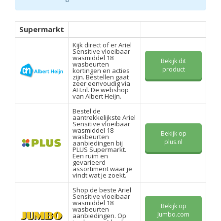
Supermarkt
Kijk direct of er Ariel
Sensitive vloeibaar
wasmiddel 18
Bekijk dit
wasbeurten
product
kortingen en acties
zijn. Bestellen gaat
zeer eenvoudig via
AH.nl. De webshop
van Albert Heijn.
Bestel de
aantrekkelijkste Ariel
Sensitive vloeibaar
wasmiddel 18
Bekijk op
wasbeurten
plus.nl
aanbiedingen bij
PLUS Supermarkt.
Een ruim en
gevarieerd
assortiment waar je
vindt wat je zoekt.
Shop de beste Ariel
Sensitive vloeibaar
wasmiddel 18
Bekijk op
wasbeurten
Jumbo.com
aanbiedingen. Op