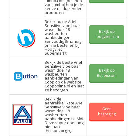
jumbo.com (de shop
van Jumbo) heb je de
keuze uit duizenden
producten.
Bekijk nu de Ariel
Sensitive vloeibaar
wasmiddel 18
Bekijk op
wasbeurten
hoogvliet.com
aanbiedingen.
Eenvoudig & handig
online bestellen bij
Hoogvliet
Supermarkt.
Bekijk de beste Ariel
Sensitive vloeibaar
wasmiddel 18
Bekijk op
wasbeurten
Butlon.com
aanbiedingen van
Coop op de website
Cooponline.nl en laat
ze bezorgen.
Bekijk de
aantrekkelijkste Ariel
Sensitive vloeibaar
Geen
wasmiddel 18
bezorging
wasbeurten
aanbiedingen bij Aldi.
Deze super doet nog
niet aan
thuisbezorging