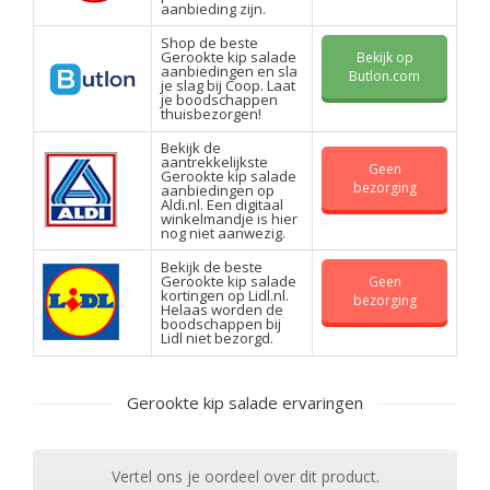
aanbieding zijn.
Shop de beste
Gerookte kip salade
Bekijk op
aanbiedingen en sla
Butlon.com
je slag bij Coop. Laat
je boodschappen
thuisbezorgen!
Bekijk de
aantrekkelijkste
Geen
Gerookte kip salade
bezorging
aanbiedingen op
Aldi.nl. Een digitaal
winkelmandje is hier
nog niet aanwezig.
Bekijk de beste
Gerookte kip salade
Geen
kortingen op Lidl.nl.
bezorging
Helaas worden de
boodschappen bij
Lidl niet bezorgd.
Gerookte kip salade ervaringen
Vertel ons je oordeel over dit product.