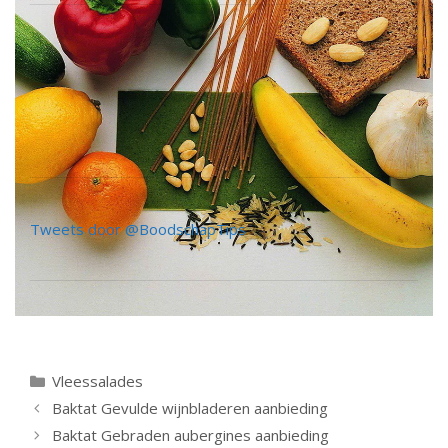
Tweets door @BoodschapTips
Categorieën
Vleessalades
Berichtnavigatie
Baktat Gevulde wijnbladeren aanbieding
Baktat Gebraden aubergines aanbieding