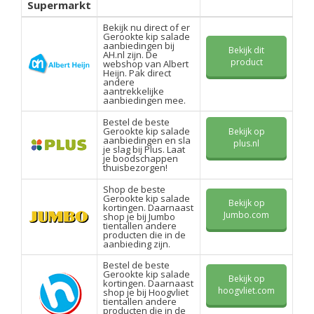
Supermarkt
Bekijk nu direct of er
Gerookte kip salade
aanbiedingen bij
Bekijk dit
AH.nl zijn. De
product
webshop van Albert
Heijn. Pak direct
andere
aantrekkelijke
aanbiedingen mee.
Bestel de beste
Gerookte kip salade
Bekijk op
aanbiedingen en sla
plus.nl
je slag bij Plus. Laat
je boodschappen
thuisbezorgen!
Shop de beste
Gerookte kip salade
Bekijk op
kortingen. Daarnaast
Jumbo.com
shop je bij Jumbo
tientallen andere
producten die in de
aanbieding zijn.
Bestel de beste
Gerookte kip salade
Bekijk op
kortingen. Daarnaast
hoogvliet.com
shop je bij Hoogvliet
tientallen andere
producten die in de