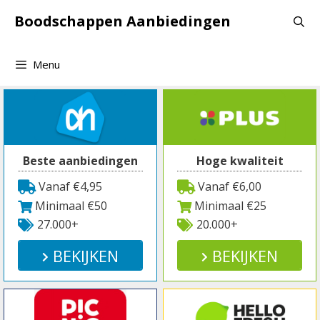
Spring
Boodschappen Aanbiedingen
naar
inhoud
Menu
Beste aanbiedingen
Hoge kwaliteit
Vanaf €4,95
Vanaf €6,00
Minimaal €50
Minimaal €25
27.000+
20.000+
BEKIJKEN
BEKIJKEN