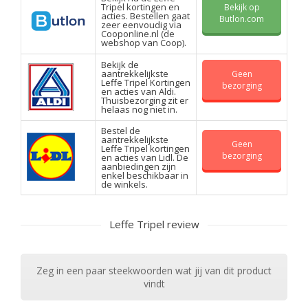
Tripel kortingen en
Bekijk op
acties. Bestellen gaat
Butlon.com
zeer eenvoudig via
Cooponline.nl (de
webshop van Coop).
Bekijk de
aantrekkelijkste
Geen
Leffe Tripel Kortingen
bezorging
en acties van Aldi.
Thuisbezorging zit er
helaas nog niet in.
Bestel de
aantrekkelijkste
Geen
Leffe Tripel kortingen
bezorging
en acties van Lidl. De
aanbiedingen zijn
enkel beschikbaar in
de winkels.
Leffe Tripel review
Zeg in een paar steekwoorden wat jij van dit product
vindt