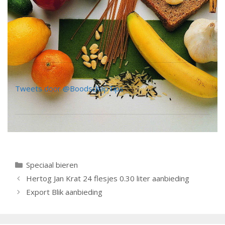
Tweets door @BoodschapTips
Categorieën
Speciaal bieren
Berichtnavigatie
Hertog Jan Krat 24 flesjes 0.30 liter aanbieding
Export Blik aanbieding