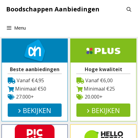
Spring
Boodschappen Aanbiedingen
naar
inhoud
Menu
Beste aanbiedingen
Hoge kwaliteit
Vanaf €4,95
Vanaf €6,00
Minimaal €50
Minimaal €25
27.000+
20.000+
BEKIJKEN
BEKIJKEN