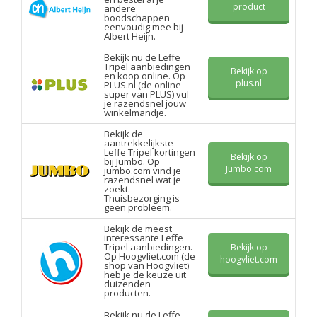
product
andere
boodschappen
eenvoudig mee bij
Albert Heijn.
Bekijk nu de Leffe
Tripel aanbiedingen
Bekijk op
en koop online. Op
plus.nl
PLUS.nl (de online
super van PLUS) vul
je razendsnel jouw
winkelmandje.
Bekijk de
aantrekkelijkste
Leffe Tripel kortingen
Bekijk op
bij Jumbo. Op
Jumbo.com
jumbo.com vind je
razendsnel wat je
zoekt.
Thuisbezorging is
geen probleem.
Bekijk de meest
interessante Leffe
Tripel aanbiedingen.
Bekijk op
Op Hoogvliet.com (de
hoogvliet.com
shop van Hoogvliet)
heb je de keuze uit
duizenden
producten.
Bekijk nu de Leffe