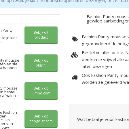
u op AH.nl. Je kunt je boodschappen laten bezorgen, of zelf op 
Fashion Panty mouss
gewilde aanbiedinge
on Panty
Bekijk dit
Fashion Panty mousse wi
product
 Heijn kies
t.
gegarandeerd de hoogs
Bestel nu alles online.
den kun je vrijwel alle 
anty mousse
Bekijk op
gen en sla
plus.nl
laten bezorgen
odschappen
Ook Fashion Panty mou
worden ze geleverd wan
nty mousse
Bekijk op
en bestel
Jumbo.com
 afhalen is
te Fashion
 den
Bekijk op
Wat betaal je voor Fashi
ne. Op
hoogvliet.com
uper van
l jouw