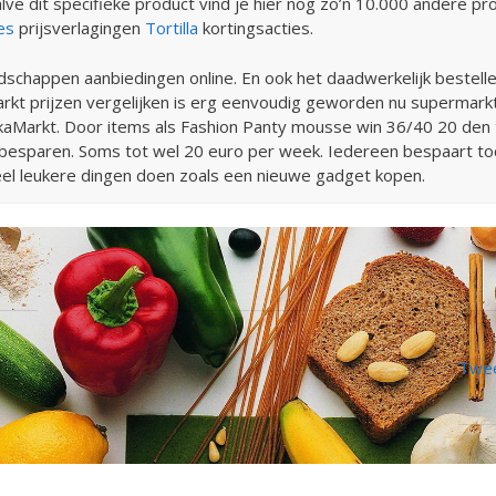
e dit specifieke product vind je hier nog zo’n 10.000 andere pr
es
prijsverlagingen
Tortilla
kortingsacties.
schappen aanbiedingen online. En ook het daadwerkelijk bestel
arkt prijzen vergelijken is erg eenvoudig geworden nu supermarkt
aMarkt. Door items als Fashion Panty mousse win 36/40 20 den te 
 besparen. Soms tot wel 20 euro per week. Iedereen bespaart to
el leukere dingen doen zoals een nieuwe gadget kopen.
Twee