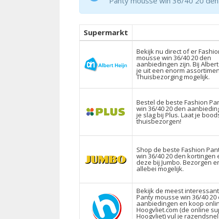
Panty mousse win 36/40 20 den n
Supermarkt
Bekijk nu direct of er Fashi
mousse win 36/40 20 den
aanbiedingen zijn. Bij Albert
je uit een enorm assortimen
Thuisbezorging mogelijk.
Bestel de beste Fashion P
win 36/40 20 den aanbiedin
je slag bij Plus. Laat je bo
thuisbezorgen!
Shop de beste Fashion Pa
win 36/40 20 den kortingen 
deze bij Jumbo. Bezorgen en
allebei mogelijk.
Bekijk de meest interessan
Panty mousse win 36/40 20
aanbiedingen en koop onli
Hoogvliet.com (de online s
Hoogvliet) vul je razendsne