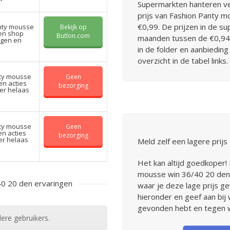
Supermarkten hanteren ve
prijs van Fashion Panty 
€0,99. De prijzen in de su
nty mousse
Bekijk op
 en shop
Butlon.com
maanden tussen de €0,94 
rgen en
in de folder en aanbieding 
overzicht in de tabel links.
nty mousse
Geen
en acties
bezorging
 er helaas
nty mousse
Geen
en acties
bezorging
 er helaas
Meld zelf een lagere prijs
Het kan altijd goedkoper!
mousse win 36/40 20 den
0 20 den ervaringen
waar je deze lage prijs g
hieronder en geef aan bij
gevonden hebt en tegen we
ere gebruikers.