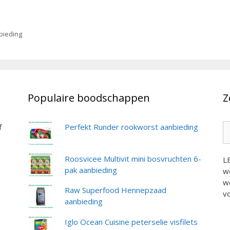
bieding
Populaire boodschappen
Z
Z
f
Perfekt Runder rookworst aanbieding
na
Roosvicee Multivit mini bosvruchten 6-
L
pak aanbieding
we
we
Raw Superfood Hennepzaad
vo
aanbieding
Iglo Ocean Cuisine peterselie visfilets