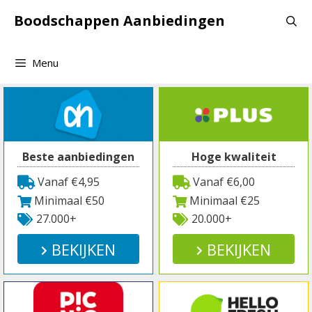
Spring
Boodschappen Aanbiedingen
naar
inhoud
Menu
Beste aanbiedingen
Hoge kwaliteit
Vanaf €4,95
Vanaf €6,00
Minimaal €50
Minimaal €25
27.000+
20.000+
BEKIJKEN
BEKIJKEN