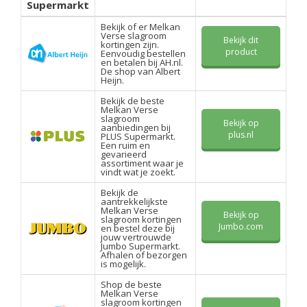
Supermarkt
Bekijk of er Melkan
Verse slagroom
Bekijk dit
kortingen zijn.
product
Eenvoudig bestellen
en betalen bij AH.nl.
De shop van Albert
Heijn.
Bekijk de beste
Melkan Verse
slagroom
Bekijk op
aanbiedingen bij
plus.nl
PLUS Supermarkt.
Een ruim en
gevarieerd
assortiment waar je
vindt wat je zoekt.
Bekijk de
aantrekkelijkste
Melkan Verse
Bekijk op
slagroom kortingen
Jumbo.com
en bestel deze bij
jouw vertrouwde
Jumbo Supermarkt.
Afhalen of bezorgen
is mogelijk.
Shop de beste
Melkan Verse
slagroom kortingen