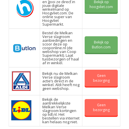
en gooi ze direct in
Bekijk op
jouw digitale
hoogvliet.com
winkelmand op
Hoogvliet.com. De
online super van
Hoogvliet
Supermarkt.
Bestel de Melkan
Verse slagroom
aanbiedingen en
Bekijk op
scoor deze op
Butlon.com
cooponline.nl (de
webshop van Coop
Supermarkt). Laat
tuisbezorgen of haal
af in winkel.
Bekijk nu de Melkan
Geen
Verse slagroom
bezorging
actie’s direct in de
winkel. Aldi heeft nog
geen webshop.
Bekijk de
aantrekkelijkste
Geen
Melkan Verse
bezorging
slagroom kortingen
op lidl.nl. Het
bestellen via internet
kan helaas nog niet.