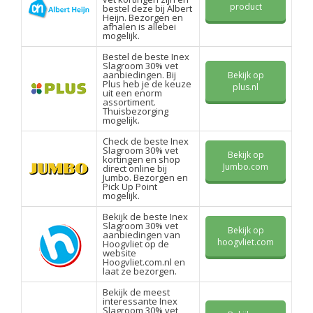
product
bestel deze bij Albert
Heijn. Bezorgen en
afhalen is allebei
mogelijk.
Bestel de beste Inex
Slagroom 30% vet
aanbiedingen. Bij
Bekijk op
Plus heb je de keuze
plus.nl
uit een enorm
assortiment.
Thuisbezorging
mogelijk.
Check de beste Inex
Slagroom 30% vet
Bekijk op
kortingen en shop
Jumbo.com
direct online bij
Jumbo. Bezorgen en
Pick Up Point
mogelijk.
Bekijk de beste Inex
Slagroom 30% vet
Bekijk op
aanbiedingen van
hoogvliet.com
Hoogvliet op de
website
Hoogvliet.com.nl en
laat ze bezorgen.
Bekijk de meest
interessante Inex
Slagroom 30% vet