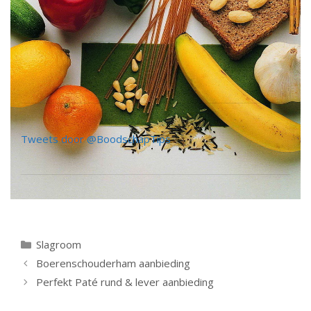
Tweets door @BoodschapTips
Categorieën
Slagroom
Berichtnavigatie
Boerenschouderham aanbieding
Perfekt Paté rund & lever aanbieding