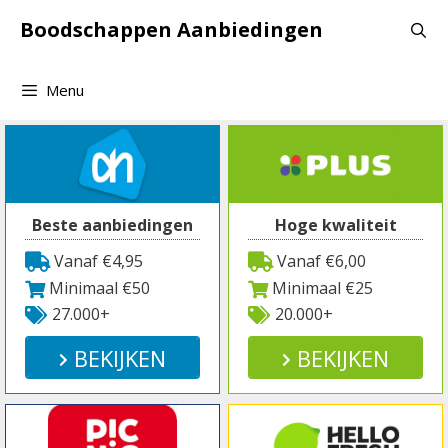
Spring
Boodschappen Aanbiedingen
naar
inhoud
Menu
Beste aanbiedingen
Hoge kwaliteit
Vanaf €4,95
Vanaf €6,00
Minimaal €50
Minimaal €25
27.000+
20.000+
BEKIJKEN
BEKIJKEN