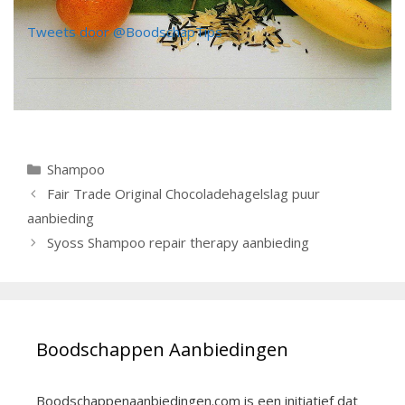
Tweets door @BoodschapTips
Categorieën
Shampoo
Berichtnavigatie
Fair Trade Original Chocoladehagelslag puur
aanbieding
Syoss Shampoo repair therapy aanbieding
Boodschappen Aanbiedingen
Boodschappenaanbiedingen.com is een initiatief dat