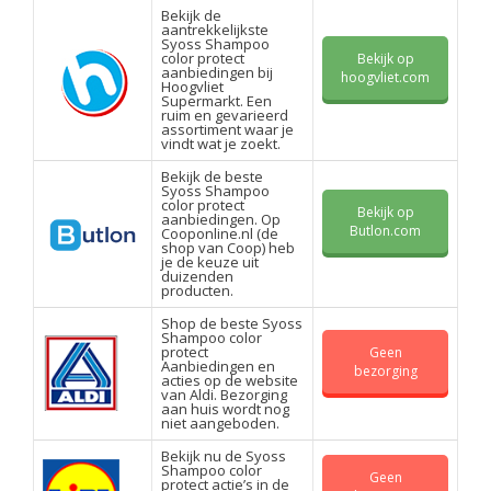
Bekijk de
aantrekkelijkste
Syoss Shampoo
color protect
Bekijk op
aanbiedingen bij
hoogvliet.com
Hoogvliet
Supermarkt. Een
ruim en gevarieerd
assortiment waar je
vindt wat je zoekt.
Bekijk de beste
Syoss Shampoo
color protect
Bekijk op
aanbiedingen. Op
Butlon.com
Cooponline.nl (de
shop van Coop) heb
je de keuze uit
duizenden
producten.
Shop de beste Syoss
Shampoo color
protect
Geen
Aanbiedingen en
bezorging
acties op de website
van Aldi. Bezorging
aan huis wordt nog
niet aangeboden.
Bekijk nu de Syoss
Shampoo color
Geen
protect actie’s in de