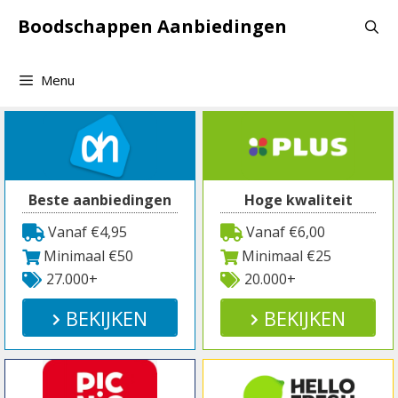
Spring
Boodschappen Aanbiedingen
naar
inhoud
Menu
Beste aanbiedingen
Hoge kwaliteit
Vanaf €4,95
Vanaf €6,00
Minimaal €50
Minimaal €25
27.000+
20.000+
BEKIJKEN
BEKIJKEN