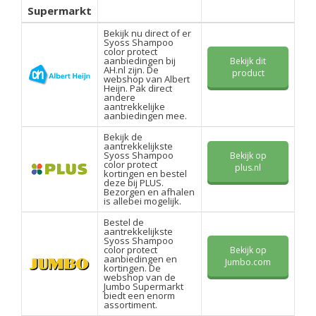
Supermarkt
Bekijk nu direct of er
Syoss Shampoo
color protect
aanbiedingen bij
Bekijk dit
AH.nl zijn. De
product
webshop van Albert
Heijn. Pak direct
andere
aantrekkelijke
aanbiedingen mee.
Bekijk de
aantrekkelijkste
Syoss Shampoo
Bekijk op
color protect
plus.nl
kortingen en bestel
deze bij PLUS.
Bezorgen en afhalen
is allebei mogelijk.
Bestel de
aantrekkelijkste
Syoss Shampoo
color protect
Bekijk op
aanbiedingen en
Jumbo.com
kortingen. De
webshop van de
Jumbo Supermarkt
biedt een enorm
assortiment.