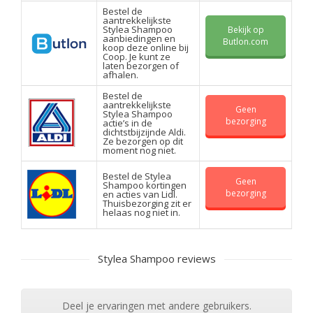
Bestel de
aantrekkelijkste
Stylea Shampoo
Bekijk op
aanbiedingen en
Butlon.com
koop deze online bij
Coop. Je kunt ze
laten bezorgen of
afhalen.
Bestel de
aantrekkelijkste
Geen
Stylea Shampoo
bezorging
actie’s in de
dichtstbijzijnde Aldi.
Ze bezorgen op dit
moment nog niet.
Bestel de Stylea
Geen
Shampoo kortingen
bezorging
en acties van Lidl.
Thuisbezorging zit er
helaas nog niet in.
Stylea Shampoo reviews
Deel je ervaringen met andere gebruikers.