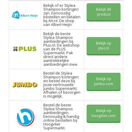
Bekijk of er Stylea
Shampoo kortingen
Bekijk dit
zijn. Eenvoudig
product
bestellen en betalen
bij AH.nl. De shop
van Albert Heijn.
Bekijk de beste
Stylea Shampoo
aanbiedingen bij
Bekijk op
Plus.nl. De webshop
plus.nl
van de PLUS
Supermarkt. Pak
direct andere
aantrekkelijke
aanbiedingen mee.
Bestel de Stylea
Shampoo kortingen
Bekijk op
en bestel deze bij
Jumbo.com
jouw vertrouwde
Jumbo Supermarkt.
Afhalen of bezorgen
is mogelijk.
Bestel de beste
Stylea Shampoo
Bekijk op
aanbiedingen.
hoogvliet.com
Eenvoudig & handig
online bestellen bij
Hoogvliet
Supermarkt.