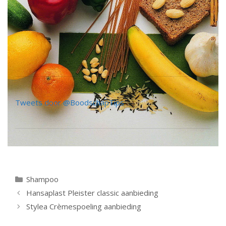
Tweets door @BoodschapTips
Categorieën
Shampoo
Berichtnavigatie
Hansaplast Pleister classic aanbieding
Stylea Crèmespoeling aanbieding