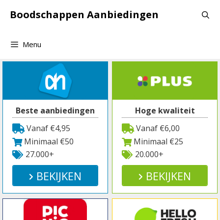
Spring
Boodschappen Aanbiedingen
naar
inhoud
Menu
Beste aanbiedingen
Hoge kwaliteit
Vanaf €4,95
Vanaf €6,00
Minimaal €50
Minimaal €25
27.000+
20.000+
BEKIJKEN
BEKIJKEN