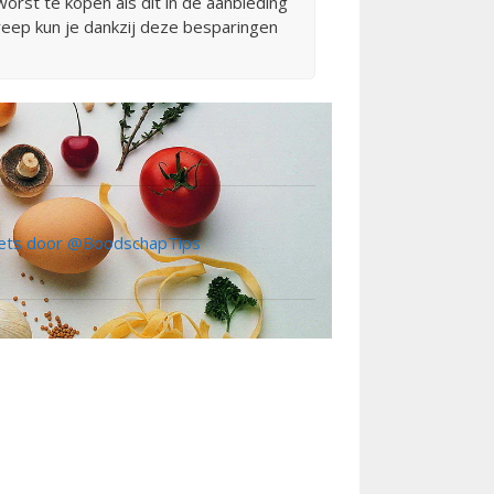
orst te kopen als dit in de aanbieding
reep kun je dankzij deze besparingen
ts door @BoodschapTips