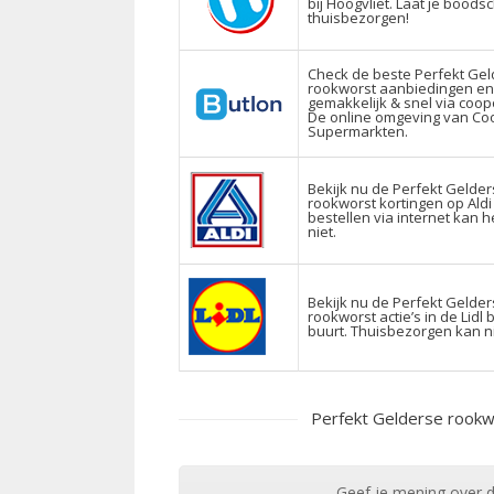
bij Hoogvliet. Laat je bood
thuisbezorgen!
Check de beste Perfekt Ge
rookworst aanbiedingen en
gemakkelijk & snel via coopo
De online omgeving van Co
Supermarkten.
Bekijk nu de Perfekt Gelde
rookworst kortingen op Aldi 
bestellen via internet kan 
niet.
Bekijk nu de Perfekt Gelde
rookworst actie’s in de Lidl b
buurt. Thuisbezorgen kan ni
Perfekt Gelderse rookw
Geef je mening over d