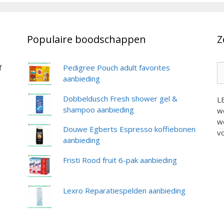
Populaire boodschappen
Z
Z
f
Pedigree Pouch adult favorites
na
aanbieding
Dobbeldusch Fresh shower gel &
L
shampoo aanbieding
we
we
Douwe Egberts Espresso koffiebonen
vo
aanbieding
Fristi Rood fruit 6-pak aanbieding
Lexro Reparatiespelden aanbieding