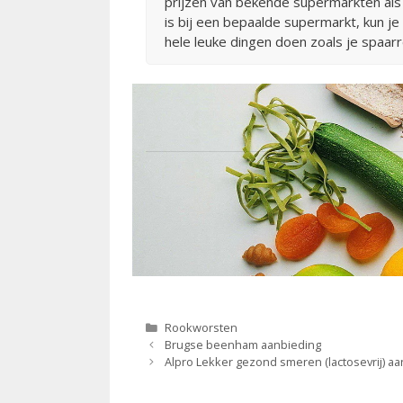
prijzen van bekende supermarkten als 
is bij een bepaalde supermarkt, kun j
hele leuke dingen doen zoals je spaar
Categorieën
Rookworsten
Berichtnavigatie
Brugse beenham aanbieding
Alpro Lekker gezond smeren (lactosevrij) a