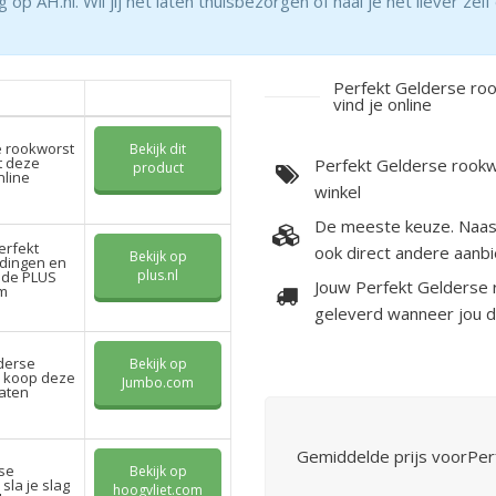
 AH.nl. Wil jij het laten thuisbezorgen of haal je het liever zel
Perfekt Gelderse ro
vind je online
e rookworst
Bekijk dit
t deze
Perfekt Gelderse rookw
product
nline
winkel
De meeste keuze. Naas
erfekt
ook direct andere aanbi
Bekijk op
dingen en
plus.nl
 de PLUS
Jouw Perfekt Gelderse
rm
geleverd wanneer jou d
lderse
Bekijk op
n koop deze
Jumbo.com
laten
Gemiddelde prijs voorPer
rse
Bekijk op
sla je slag
hoogvliet.com