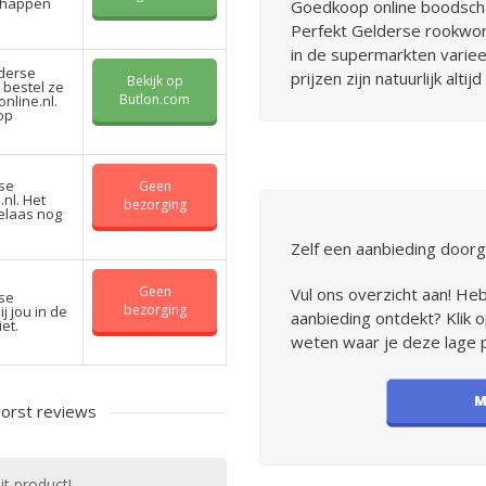
schappen
Goedkoop online boodsch
Perfekt Gelderse rookwors
in de supermarkten variee
lderse
prijzen zijn natuurlijk alti
Bekijk op
 bestel ze
Butlon.com
nline.nl.
op
rse
Geen
.nl. Het
bezorging
helaas nog
Zelf een aanbieding door
Geen
Vul ons overzicht aan! He
rse
bezorging
ij jou in de
aanbieding ontdekt? Klik o
et.
weten waar je deze lage p
orst reviews
it product!