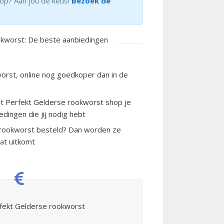
f op? Aan jou de keus!
Bezoek de
okworst: De beste aanbiedingen
orst, online nog goedkoper dan in de
t Perfekt Gelderse rookworst shop je
edingen die jij nodig hebt
 rookworst besteld? Dan worden ze
at uitkomt
fekt Gelderse rookworst