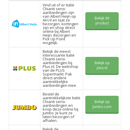
Vind uit of er Italië
Chianti sensi
aanbiedingen zijn
van Albert Heijn op
Bekijk dit
AH.nl en laat ze
product
bezorgen. kortingen
zijn en shop direct
online bij Albert
Heijn. Bezorgen en
Pick Up Point
mogelijk.
Bekijk de meest
interessante Italië
Chianti sensi
aanbiedingen bij
Bekijk op
Plus.nl. De webshop
plus.nl
van de PLUS
Supermarkt. Pak
direct andere
aantrekkelijke
aanbiedingen mee.
Bestel de
aantrekkelijkste Italië
Chianti sensi
Bekijk op
aanbiedingen en
Jumbo.com
koop deze online bij
Jumbo. Je kunt ze
laten bezorgen of
afhalen.
Bekijk de