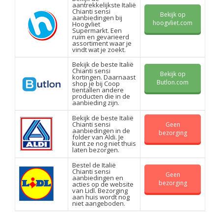
aantrekkelijkste Italië
Chianti sensi
Bekijk op
aanbiedingen bij
hoogvliet.com
Hoogvliet
Supermarkt. Een
ruim en gevarieerd
assortiment waar je
vindt wat je zoekt.
Bekijk de beste Italië
Chianti sensi
Bekijk op
kortingen. Daarnaast
Butlon.com
shop je bij Coop
tientallen andere
producten die in de
aanbieding zijn.
Bekijk de beste Italië
Chianti sensi
Geen
aanbiedingen in de
bezorging
folder van Aldi. Je
kunt ze nog niet thuis
laten bezorgen.
Bestel de Italië
Chianti sensi
Geen
aanbiedingen en
bezorging
acties op de website
van Lidl. Bezorging
aan huis wordt nog
niet aangeboden.