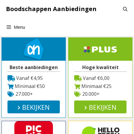
Spring
Boodschappen Aanbiedingen
naar
inhoud
Menu
Beste aanbiedingen
Hoge kwaliteit
Vanaf €4,95
Vanaf €6,00
Minimaal €50
Minimaal €25
27.000+
20.000+
BEKIJKEN
BEKIJKEN