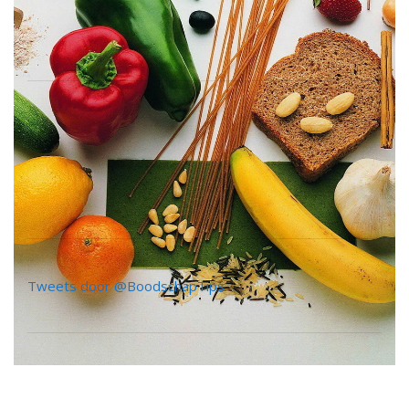
Tweets door @BoodschapTips