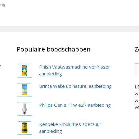
ing
Populaire boodschappen
Z
Z
f
Finish Vaatwasmachine verfrisser
na
aanbieding
Brinta Wake up naturel aanbieding
L
we
we
Philips Genie 11w e27 aanbieding
vo
Kesbeke Smuluitjes zoetzuur
aanbieding