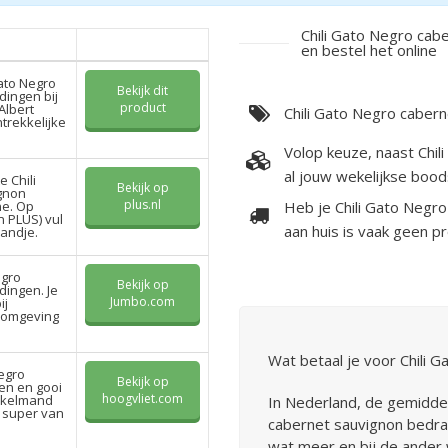
Chili Gato Negro cab
en bestel het online
Gato Negro
Bekijk dit
ingen bij
product
Albert
Chili Gato Negro caber
trekkelijke
Volop keuze, naast Chil
al jouw wekelijkse bood
 Chili
Bekijk op
gnon
plus.nl
ne. Op
Heb je Chili Gato Negr
n PLUS) vul
aan huis is vaak geen 
andje.
egro
Bekijk op
ingen. Je
Jumbo.com
ij
e omgeving
Wat betaal je voor Chili 
Negro
Bekijk op
en en gooi
hoogvliet.com
inkelmand
In Nederland, de gemiddel
e super van
cabernet sauvignon bedraa
wat meer en bij de ander