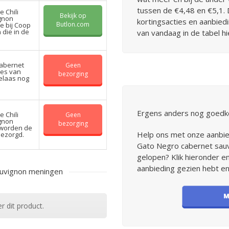
tussen de €4,48 en €5,1. 
 Chili
Bekijk op
gnon
kortingsacties en aanbied
Butlon.com
e bij Coop
 die in de
van vandaag in de tabel hi
cabernet
Geen
ies van
bezorging
helaas nog
Ergens anders nog goedk
 Chili
Geen
gnon
bezorging
s worden de
Help ons met onze aanbiedi
bezorgd.
Gato Negro cabernet sauvi
gelopen? Klik hieronder e
aanbieding gezien hebt en
auvignon meningen
r dit product.