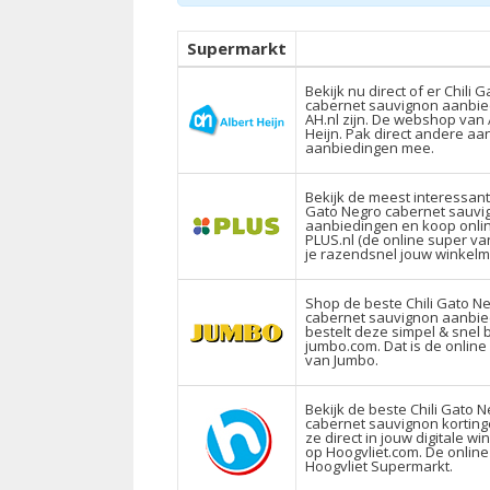
Supermarkt
Bekijk nu direct of er Chili 
cabernet sauvignon aanbied
AH.nl zijn. De webshop van 
Heijn. Pak direct andere aan
aanbiedingen mee.
Bekijk de meest interessante
Gato Negro cabernet sauvi
aanbiedingen en koop onli
PLUS.nl (de online super va
je razendsnel jouw winkelm
Shop de beste Chili Gato N
cabernet sauvignon aanbied
bestelt deze simpel & snel b
jumbo.com. Dat is de onlin
van Jumbo.
Bekijk de beste Chili Gato 
cabernet sauvignon korting
ze direct in jouw digitale w
op Hoogvliet.com. De onlin
Hoogvliet Supermarkt.