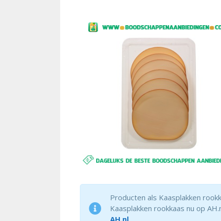
Producten als Kaasplakken rookka
Kaasplakken rookkaas nu op AH.nl
AH.nl
.