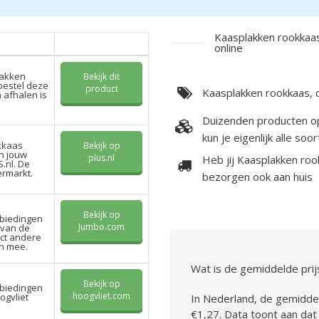
Kaasplakken rookkaas
online
lakken
Bekijk dit
bestel deze
product
Kaasplakken rookkaas, o
n afhalen is
Duizenden producten o
kun je eigenlijk alle s
kkaas
Bekijk op
in jouw
plus.nl
Heb jij Kaasplakken ro
.nl. De
ermarkt.
bezorgen ook aan huis
Bekijk op
biedingen
Jumbo.com
 van de
ct andere
n mee.
Wat is de gemiddelde pri
Bekijk op
biedingen
hoogvliet.com
ogvliet
In Nederland, de gemiddel
€1,27. Data toont aan dat