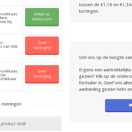
tussen de €1,18 en €1,34. 
kortingen.
 rookkaas
Bekijk op
ndere
Butlon.com
ee bij
en
Geen
s van Aldi.
bezorging
Stel ons op de hoogte van
Ergens een aantrekkelijke
 rookkaas
Geen
. De
gezien? Klik op de onders
bezorging
schikbaar
formulier in. Geef ons all
aanbieding gezien hebt en
s meningen
 product vindt