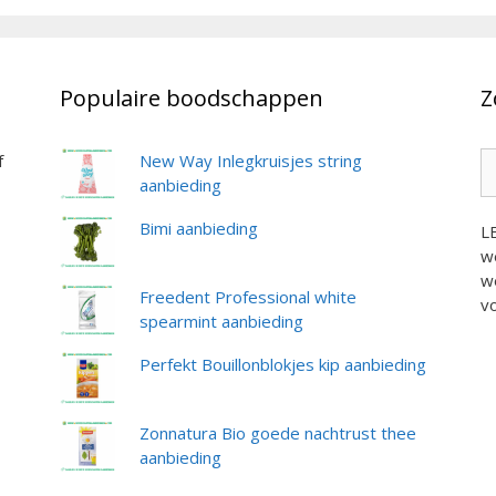
Populaire boodschappen
Z
Z
f
New Way Inlegkruisjes string
na
aanbieding
Bimi aanbieding
L
we
we
Freedent Professional white
vo
spearmint aanbieding
Perfekt Bouillonblokjes kip aanbieding
Zonnatura Bio goede nachtrust thee
aanbieding