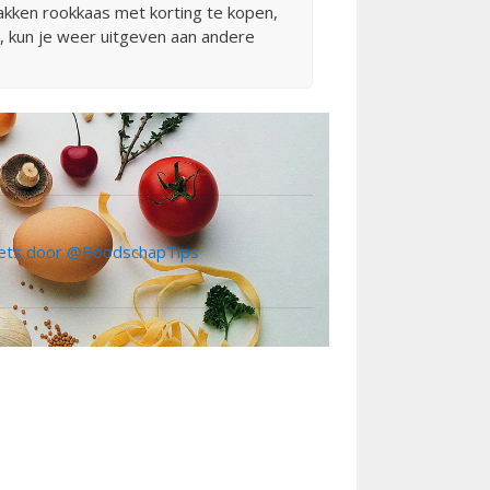
akken rookkaas met korting te kopen,
t, kun je weer uitgeven aan andere
ts door @BoodschapTips