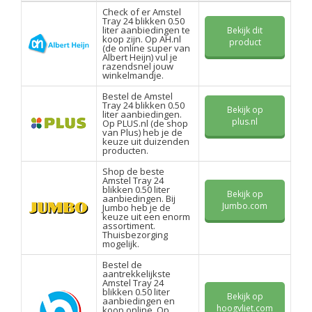
Check of er Amstel
Tray 24 blikken 0.50
liter aanbiedingen te
Bekijk dit
koop zijn. Op AH.nl
product
(de online super van
Albert Heijn) vul je
razendsnel jouw
winkelmandje.
Bestel de Amstel
Tray 24 blikken 0.50
Bekijk op
liter aanbiedingen.
plus.nl
Op PLUS.nl (de shop
van Plus) heb je de
keuze uit duizenden
producten.
Shop de beste
Amstel Tray 24
blikken 0.50 liter
Bekijk op
aanbiedingen. Bij
Jumbo.com
Jumbo heb je de
keuze uit een enorm
assortiment.
Thuisbezorging
mogelijk.
Bestel de
aantrekkelijkste
Amstel Tray 24
blikken 0.50 liter
Bekijk op
aanbiedingen en
hoogvliet.com
koop online. Op