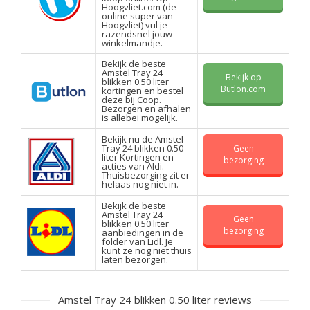
Hoogvliet.com (de
online super van
Hoogvliet) vul je
razendsnel jouw
winkelmandje.
Bekijk de beste
Amstel Tray 24
Bekijk op
blikken 0.50 liter
Butlon.com
kortingen en bestel
deze bij Coop.
Bezorgen en afhalen
is allebei mogelijk.
Bekijk nu de Amstel
Tray 24 blikken 0.50
Geen
liter Kortingen en
bezorging
acties van Aldi.
Thuisbezorging zit er
helaas nog niet in.
Bekijk de beste
Amstel Tray 24
Geen
blikken 0.50 liter
bezorging
aanbiedingen in de
folder van Lidl. Je
kunt ze nog niet thuis
laten bezorgen.
Amstel Tray 24 blikken 0.50 liter reviews