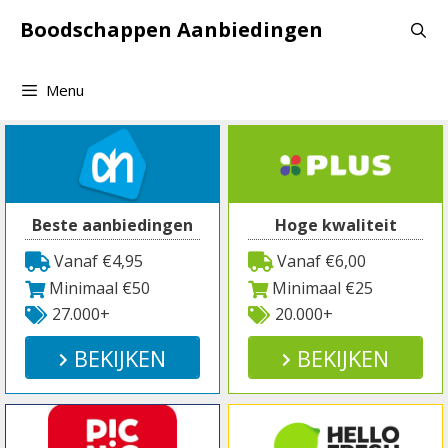
Spring
Boodschappen Aanbiedingen
naar
inhoud
Menu
Beste aanbiedingen
Hoge kwaliteit
Vanaf €4,95
Vanaf €6,00
Minimaal €50
Minimaal €25
27.000+
20.000+
BEKIJKEN
BEKIJKEN