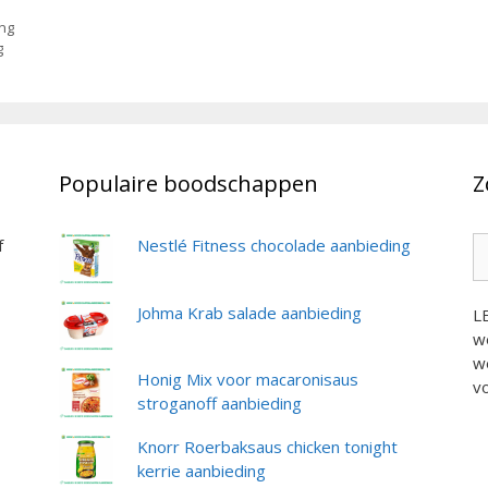
ing
g
Populaire boodschappen
Z
Z
f
Nestlé Fitness chocolade aanbieding
na
Johma Krab salade aanbieding
L
we
we
Honig Mix voor macaronisaus
vo
stroganoff aanbieding
Knorr Roerbaksaus chicken tonight
kerrie aanbieding