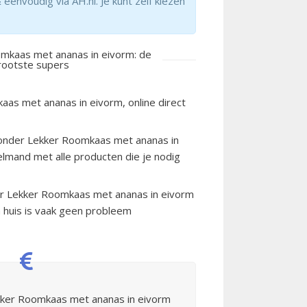
nvoudig via AH.nl. Je kunt zelf kiezen
mkaas met ananas in eivorm: de
grootste supers
aas met ananas in eivorm, online direct
zonder Lekker Roomkaas met ananas in
elmand met alle producten die je nodig
er Lekker Roomkaas met ananas in eivorm
 huis is vaak geen probleem
ekker Roomkaas met ananas in eivorm