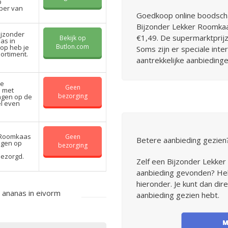
p
uper van
Goedkoop online boodsch
Bijzonder Lekker Roomkaa
ijzonder
€1,49. De supermarktprijz
Bekijk op
as in
Butlon.com
oop heb je
Soms zijn er speciale inte
ortiment.
aantrekkelijke aanbiedinge
te
Geen
 met
bezorging
ngen op de
el even
r Roomkaas
Geen
Betere aanbieding gezien
ngen op
bezorging
bezorgd.
Zelf een Bijzonder Lekke
aanbieding gevonden? Help
hieronder. Je kunt dan di
ananas in eivorm
aanbieding gezien hebt.