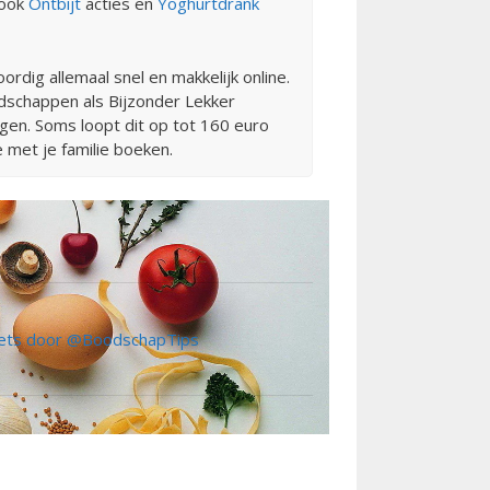
 ook
Ontbijt
acties en
Yoghurtdrank
dig allemaal snel en makkelijk online.
odschappen als Bijzonder Lekker
igen. Soms loopt dit op tot 160 euro
 met je familie boeken.
ts door @BoodschapTips