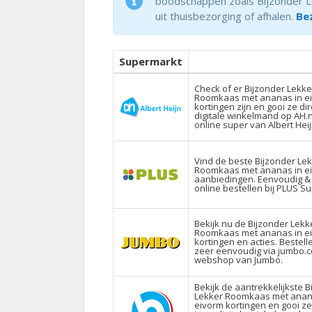
boodschappen zoals Bijzonder Le
uit thuisbezorging of afhalen.
Be
Supermarkt
Check of er Bijzonder Lekke
Roomkaas met ananas in e
kortingen zijn en gooi ze dir
digitale winkelmand op AH.n
online super van Albert Heij
Vind de beste Bijzonder Le
Roomkaas met ananas in e
aanbiedingen. Eenvoudig &
online bestellen bij PLUS S
Bekijk nu de Bijzonder Lekk
Roomkaas met ananas in e
kortingen en acties. Bestell
zeer eenvoudig via jumbo.
webshop van Jumbo.
Bekijk de aantrekkelijkste B
Lekker Roomkaas met anan
eivorm kortingen en gooi ze 