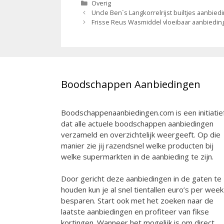
Categorieën
Overig
Berichtnavigatie
Uncle Ben`s Langkorrelrijst builtjes aanbied
Frisse Reus Wasmiddel vloeibaar aanbiedin
Boodschappen Aanbiedingen
Boodschappenaanbiedingen.com is een initiatie
dat alle actuele boodschappen aanbiedingen
verzameld en overzichtelijk weergeeft. Op die
manier zie jij razendsnel welke producten bij
welke supermarkten in de aanbieding te zijn.
Door gericht deze aanbiedingen in de gaten te
houden kun je al snel tientallen euro’s per week
besparen. Start ook met het zoeken naar de
laatste aanbiedingen en profiteer van fikse
kortingen. Wanneer het mogelijk is om direct