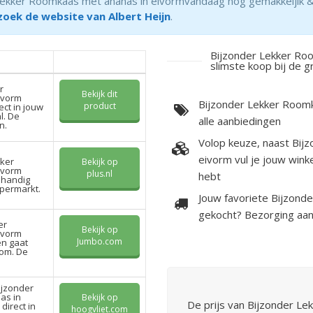
kker Roomkaas met ananas in eivormvandaag nog gemakkeljik & ee
zoek de website van Albert Heijn
.
Bijzonder Lekker Roo
slimste koop bij de 
r
Bekijk dit
ivorm
Bijzonder Lekker Roomk
product
ect in jouw
l. De
alle aanbiedingen
n.
Volop keuze, naast Bij
eivorm vul je jouw wink
kker
Bekijk op
ivorm
plus.nl
hebt
 handig
upermarkt.
Jouw favoriete Bijzond
gekocht? Bezorging aan
er
Bekijk op
ivorm
Jumbo.com
en gaat
com. De
ijzonder
as in
Bekijk op
De prijs van Bijzonder L
direct in
hoogvliet.com