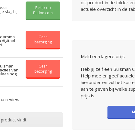
dit product in de folder en
assic
Bekijk op
actuele overzicht in de tabe
e slag bij
Butlon.com
n
ic aroma
Geen
 digitaal
bezorging
et
Meld een lagere prijs
 Buisman
Geen
Heb jij zelf een Buisman 
acties van
bezorging
helaas nog
Help mee en geef actuele 
hieronder en vul het korte 
aan te geven bij welke su
prijs is.
ma review
 product vindt