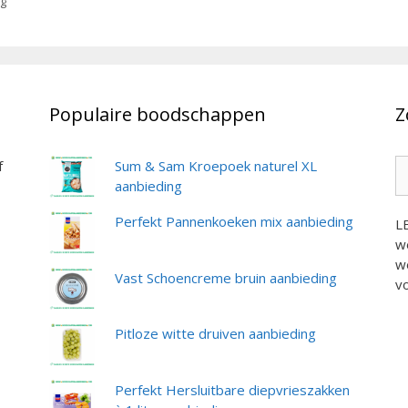
ng
Populaire boodschappen
Z
Z
f
Sum & Sam Kroepoek naturel XL
na
aanbieding
Perfekt Pannenkoeken mix aanbieding
L
we
we
Vast Schoencreme bruin aanbieding
vo
Pitloze witte druiven aanbieding
Perfekt Hersluitbare diepvrieszakken