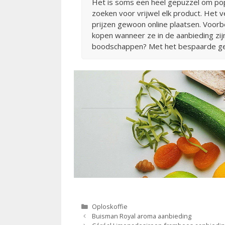
Het is soms een heel gepuzzel om pop
zoeken voor vrijwel elk product. Het 
prijzen gewoon online plaatsen. Voor
kopen wanneer ze in de aanbieding zijn
boodschappen? Met het bespaarde geld
Categorieën
Oploskoffie
Berichtnavigatie
Buisman Royal aroma aanbieding