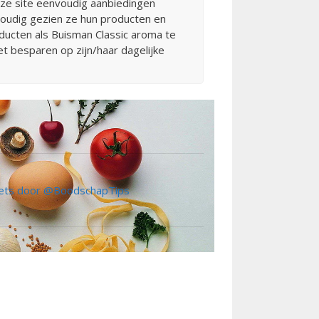
eze site eenvoudig aanbiedingen
nvoudig gezien ze hun producten en
ducten als Buisman Classic aroma te
et besparen op zijn/haar dagelijke
ts door @BoodschapTips