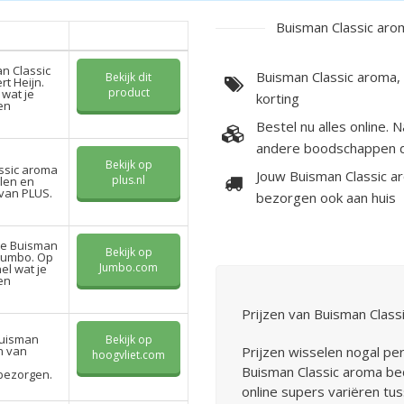
Buisman Classic arom
an Classic
Buisman Classic aroma,
Bekijk dit
rt Heijn.
product
 wat je
korting
en
Bestel nu alles online. 
andere boodschappen d
Bekijk op
ssic aroma
Jouw Buisman Classic a
plus.nl
llen en
 van PLUS.
bezorgen ook aan huis
te Buisman
Bekijk op
 Jumbo. Op
Jumbo.com
el wat je
en
Prijzen van Buisman Class
Buisman
Bekijk op
n van
Prijzen wisselen nogal per
hoogvliet.com
Buisman Classic aroma bed
 bezorgen.
online supers variëren tu