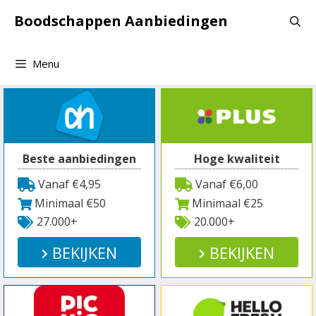
Spring
Boodschappen Aanbiedingen
naar
inhoud
Menu
Beste aanbiedingen
Hoge kwaliteit
Vanaf €4,95
Vanaf €6,00
Minimaal €50
Minimaal €25
27.000+
20.000+
BEKIJKEN
BEKIJKEN