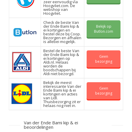
zeer eenvoudig via
Hoogvliet.com. De
webshop van
Hoogvliet.
Check de beste Van
der Ende Bami kip &
Bekijk op
ei kortingen en
Butlon.com
bestel deze bij Coop.
Bezorgen en afhalen
is allebei mogelijk.
Bestel de beste Van
der Ende Bami kip &
Geen
ei kortingen op
bezorging
Aldi.nl. Helaas
worden de
boodschappen bij
Aldi niet bezorgd.
Bekijk de meest
interessante Van der
Geen
Ende Bami kip & ei
bezorging
kortingen en acties
van Lidl.
Thuisbezorging zit er
helaas nog niet in.
Van der Ende Bami kip & ei
beoordelingen