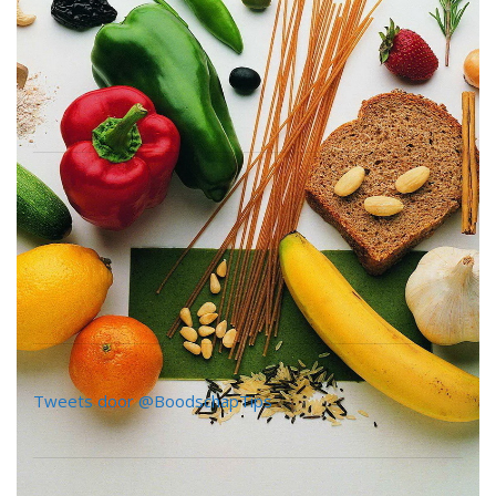
Tweets door @BoodschapTips