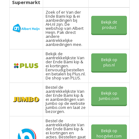
Supermarkt
Zoek of er Van der
Ende Bami kip & ei
aanbiedingen bij
Bekijk dit
AH.nl zijn. De
product
webshop van Albert
Heijn. Pak direct
andere
aantrekkelijke
aanbiedingen mee.
Bekijk de
aantrekkelijkste Van
Bekijk op
der Ende Bami kip &
plus.nl
ei kortingen.
Eenvoudig bestellen
en betalen bij Plus.nl.
De shop van PLUS.
Bestel de
aantrekkelijkste Van
Bekijk op
der Ende Bami kip &
Jumbo.com
ei aanbiedingen van
Jumbo op de website
jumbo.com en laat ze
bezorgen.
Bestel de
aantrekkelijkste Van
der Ende Bami kip &
Bekijk op
ei kortingen en
hoogvliet.com
acties. Bestellen gaat