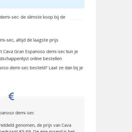
emi-sec: de slimste koop bij de
-sec, altijd de laagste prijs
t Cava Gran Espanoso demi-sec kun je
dschappenlijst online bestellen
oso demi-sec besteld? Laat ze dan bij je
spanoso demi-sec
middeld genomen, de prijs van Cava
edraagt €5,69. De ene maand is het