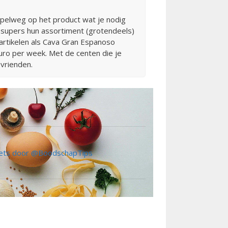
mpelweg op het product wat je nodig
e supers hun assortiment (grotendeels)
 artikelen als Cava Gran Espanoso
euro per week. Met de centen die je
vrienden.
ts door @BoodschapTips