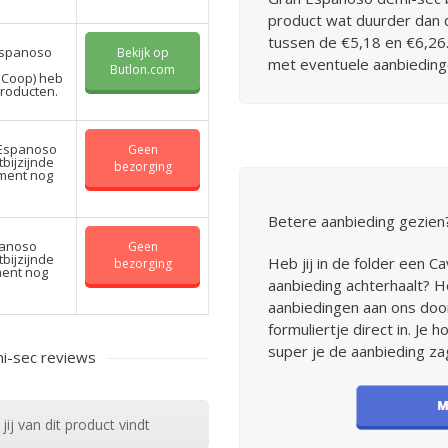
product wat duurder dan 
tussen de €5,18 en €6,26. 
Espanoso
Bekijk op
met eventuele aanbieding
Butlon.com
 Coop) heb
producten.
 Espanoso
Geen
tbijzijnde
bezorging
oment nog
Betere aanbieding gezien
panoso
Geen
tbijzijnde
Heb jij in de folder een 
bezorging
ment nog
aanbieding achterhaalt? H
aanbiedingen aan ons door!
formuliertje direct in. Je 
super je de aanbieding zag
i-sec reviews
ij van dit product vindt