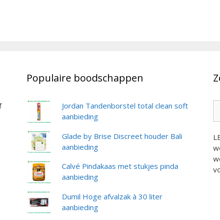
Populaire boodschappen
Z
Z
f
Jordan Tandenborstel total clean soft
na
aanbieding
Glade by Brise Discreet houder Bali
L
aanbieding
we
we
Calvé Pindakaas met stukjes pinda
vo
aanbieding
Dumil Hoge afvalzak à 30 liter
aanbieding