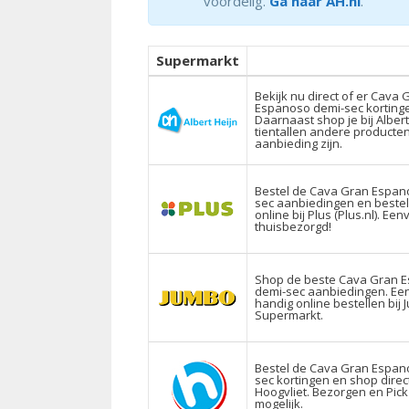
voordelig.
Ga naar AH.nl
.
Supermarkt
Bekijk nu direct of er Cava 
Espanoso demi-sec kortinge
Daarnaast shop je bij Albert
tientallen andere producten
aanbieding zijn.
Bestel de Cava Gran Espan
sec aanbiedingen en beste
online bij Plus (Plus.nl). Ee
thuisbezorgd!
Shop de beste Cava Gran 
demi-sec aanbiedingen. Ee
handig online bestellen bij
Supermarkt.
Bestel de Cava Gran Espan
sec kortingen en shop direct
Hoogvliet. Bezorgen en Pick
mogelijk.