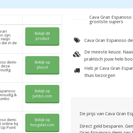
Cava Gran Espanoso d
grootste supers
Gran
Bekijk dit
n zijn.
product
 Heijn
Cava Gran Espanoso demi
 die in de
De meeste keuze. Naas
praktisch jouw hele boo
oso demi-
Bekijk op
l deze
plus.nl
Heb je Cava Gran Espan
nvoudig
thuis bezorgen
Espanoso
Bekijk op
nvoudig &
Jumbo.com
 Jumbo
De prijs van Cava Gran E
oso demi-
Bekijk op
 online bij
hoogvliet.com
Direct geld besparen. Ge
 Up Point
Gran Espanoso demi-sec b