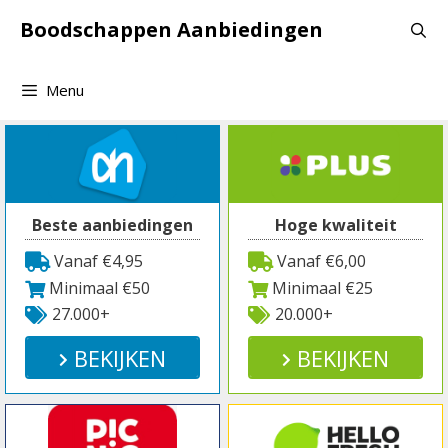
Spring
Boodschappen Aanbiedingen
naar
inhoud
Menu
Beste aanbiedingen
Hoge kwaliteit
Vanaf €4,95
Vanaf €6,00
Minimaal €50
Minimaal €25
27.000+
20.000+
BEKIJKEN
BEKIJKEN