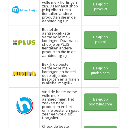
volle melk kortingen
Bekijk dit
zijn. Daarnaast shop
product
je bij Albert Heijn
tientallen andere
producten die in de
aanbieding zijn.
Bestel de
aantrekkelijkste
Verse volle melk
Bekijk op
kortingen. Daarnaast
plus.nl
shop je bij PLUS
tientallen andere
producten die in de
aanbieding zijn.
Bekijk de beste
Verse volle melk
Bekijk op
kortingen en bestel
Jumbo.com
deze bij Jumbo.
Bezorgen en afhalen
is allebei mogelijk.
Vind de beste Verse
volle melk
aanbiedingen. Het
Bekijk op
zoeken naar
hoogvliet.com
producten en het
online bestellen gaat
zeer eenvoudig bij
Hoogvliet.
Check de beste