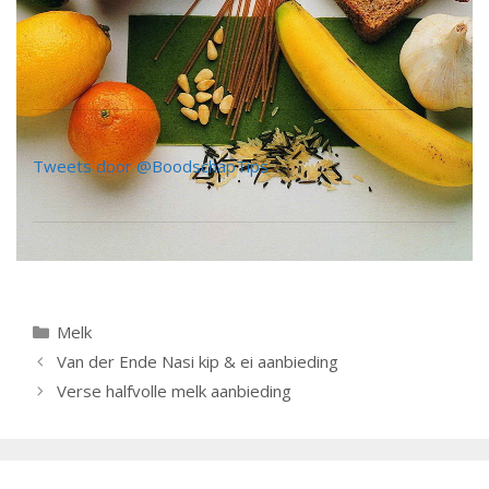
Tweets door @BoodschapTips
Categorieën
Melk
Berichtnavigatie
Van der Ende Nasi kip & ei aanbieding
Verse halfvolle melk aanbieding