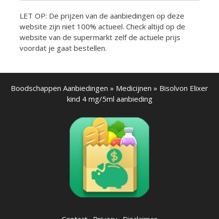
LET OP: De prijzen van de aanbiedingen op deze
website zijn niet 100% actueel. Check altijd op de
website van de supermarkt zelf de actuele prijs
voordat je gaat bestellen.
Boodschappen Aanbiedingen
»
Medicijnen
»
Bisolvon Elixer
kind 4 mg/5ml aanbieding
Contact
·
Privacy
·
Disclaimer