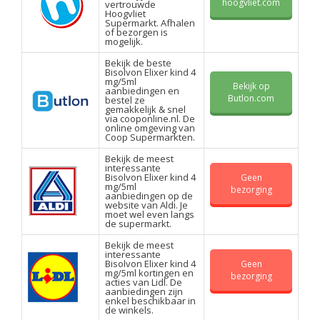
hoogvliet.com
vertrouwde
Hoogvliet
Supermarkt. Afhalen
of bezorgen is
mogelijk.
Bekijk de beste
Bisolvon Elixer kind 4
mg/5ml
Bekijk op
aanbiedingen en
Butlon.com
bestel ze
gemakkelijk & snel
via cooponline.nl. De
online omgeving van
Coop Supermarkten.
Bekijk de meest
interessante
Bisolvon Elixer kind 4
Geen
mg/5ml
bezorging
aanbiedingen op de
website van Aldi. Je
moet wel even langs
de supermarkt.
Bekijk de meest
interessante
Bisolvon Elixer kind 4
Geen
mg/5ml kortingen en
bezorging
acties van Lidl. De
aanbiedingen zijn
enkel beschikbaar in
de winkels.