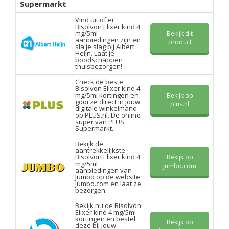
Supermarkt
Vind uit of er
Bisolvon Elixer kind 4
mg/5ml
Bekijk dit
aanbiedingen zijn en
product
sla je slag bij Albert
Heijn. Laat je
boodschappen
thuisbezorgen!
Check de beste
Bisolvon Elixer kind 4
mg/5ml kortingen en
Bekijk op
gooi ze direct in jouw
plus.nl
digitale winkelmand
op PLUS.nl. De online
super van PLUS
Supermarkt.
Bekijk de
aantrekkelijkste
Bisolvon Elixer kind 4
Bekijk op
mg/5ml
Jumbo.com
aanbiedingen van
Jumbo op de website
jumbo.com en laat ze
bezorgen.
Bekijk nu de Bisolvon
Elixer kind 4 mg/5ml
kortingen en bestel
Bekijk op
deze bij jouw