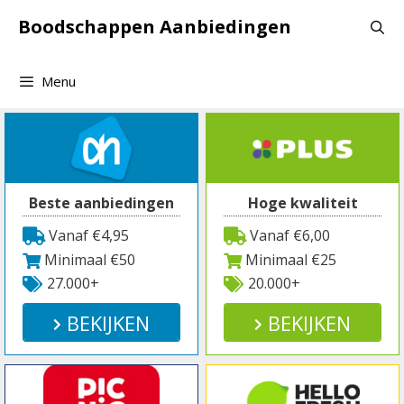
Spring
Boodschappen Aanbiedingen
naar
inhoud
Menu
Beste aanbiedingen
Hoge kwaliteit
Vanaf €4,95
Vanaf €6,00
Minimaal €50
Minimaal €25
27.000+
20.000+
BEKIJKEN
BEKIJKEN