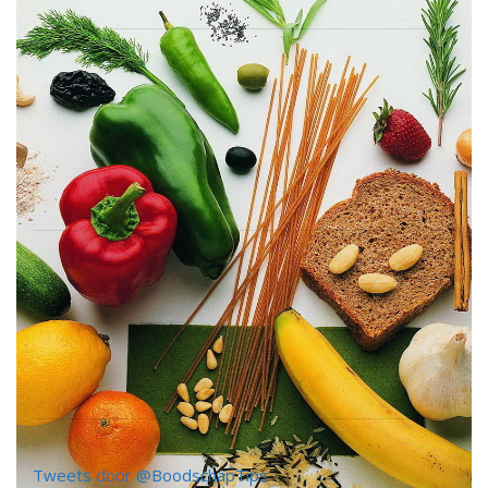
Tweets door @BoodschapTips