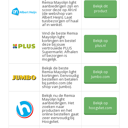
Remia Mayolijn light
aanbiedingen zijn en
Bekijk dit
scoor deze op AH.nl
product
(de webshop van
Albert Heijn). Laat
tuisbezorgen of haal
af in winkel.
Vind de beste Remia
Mayolijn light
kortingen en bestel
Bekijk op
deze bij jouw
plus.nl
vertrouwde PLUS
Supermarkt. Afhalen
of bezorgen is
mogelijk.
Bekijk de beste
Remia Mayolijn light
Bekijk op
kortingen. Eenvoudig
Jumbo.com
bestellen en betalen
bij jumbo.com (de
shop van Jumbo).
Bekijk nu de Remia
Mayolijn light
aanbiedingen. Het
Bekijk op
zoeken naar
hoogvliet.com
producten en het
online bestellen gaat
zeer eenvoudig bij
Hoogvliet.