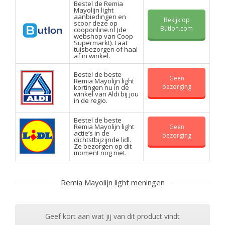
Bestel de Remia
Mayolijn light
aanbiedingen en
Bekijk op
scoor deze op
Butlon.com
cooponline.nl (de
webshop van Coop
Supermarkt). Laat
tuisbezorgen of haal
af in winkel.
Bestel de beste
Geen
Remia Mayolijn light
bezorging
kortingen nu in de
winkel van Aldi bij jou
in de regio.
Bestel de beste
Remia Mayolijn light
Geen
actie’s in de
bezorging
dichtstbijzijnde lidl.
Ze bezorgen op dit
moment nog niet.
Remia Mayolijn light meningen
Geef kort aan wat jij van dit product vindt