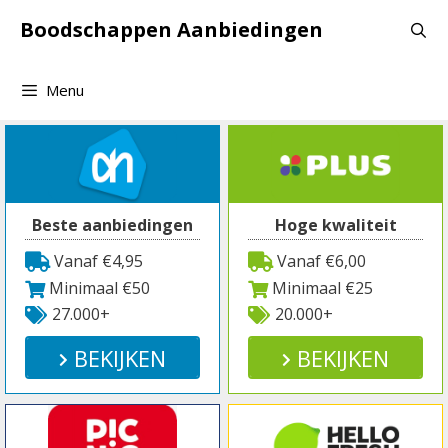
Spring
Boodschappen Aanbiedingen
naar
inhoud
Menu
Beste aanbiedingen
Hoge kwaliteit
Vanaf €4,95
Vanaf €6,00
Minimaal €50
Minimaal €25
27.000+
20.000+
BEKIJKEN
BEKIJKEN