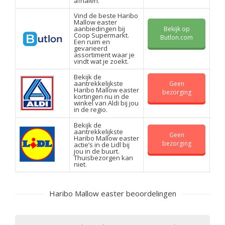
afhalen.
Vind de beste Haribo
Mallow easter
aanbiedingen bij
Bekijk op
Coop Supermarkt.
Butlon.com
Een ruim en
gevarieerd
assortiment waar je
vindt wat je zoekt.
Bekijk de
aantrekkelijkste
Geen
Haribo Mallow easter
bezorging
kortingen nu in de
winkel van Aldi bij jou
in de regio.
Bekijk de
aantrekkelijkste
Geen
Haribo Mallow easter
bezorging
actie’s in de Lidl bij
jou in de buurt.
Thuisbezorgen kan
niet.
Haribo Mallow easter beoordelingen