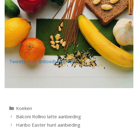
Tweets door @BoodschapTips
Categorieën
Koeken
Berichtnavigatie
Balconi Rollino latte aanbieding
Haribo Easter hunt aanbieding