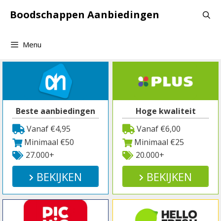
Spring
Boodschappen Aanbiedingen
naar
inhoud
Menu
Beste aanbiedingen
Hoge kwaliteit
Vanaf €4,95
Vanaf €6,00
Minimaal €50
Minimaal €25
27.000+
20.000+
BEKIJKEN
BEKIJKEN