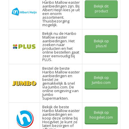
Haribo Mallow easter
aanbiedingen zijn. Bij
Bekijk dit
Albert Heijn kies je uit
product
een enorm
assortiment.
Thuisbezorging
mogelijk.
Bekijk nu de Haribo
Mallow easter
aanbiedingen. Het
Bekijk op
zoeken naar
plus.nl
producten en het
online bestellen gaat
zeer eenvoudig bij
PLUS.
Bestel de beste
Haribo Mallow easter
aanbiedingen en
Bekijk op
bestel ze
Jumbo.com
gemakkelijk & snel
via Jumbo.com. De
online omgeving van
Jumbo
Supermarkten.
Bekijk de beste
Haribo Mallow easter
Bekijk op
aanbiedingen en
hoogvliet.com
koop deze online bij
Hoogvliet. Je kunt ze
laten bezorgen of