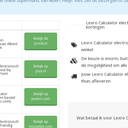
de online supermarkt van Albert Heijn. Kies zelf uit bezorgen of ze
Lexro Calculator elect
kortingen
Bekijk dit
en
Lexro Calculator electr
product
van Albert
rm
winkel
De keuze is enorm, buit
de mogelijkheid om all
lectronisch
Bekijk op
ine bij
plus.nl
Point
Jouw Lexro Calculator el
thuis afleveren
lator
Bekijk op
en bestel
Jumbo.com
o.com).
Wat betaal ik voor Lexro C
lectronisch
Bekijk op
 handig
hoogvliet.com