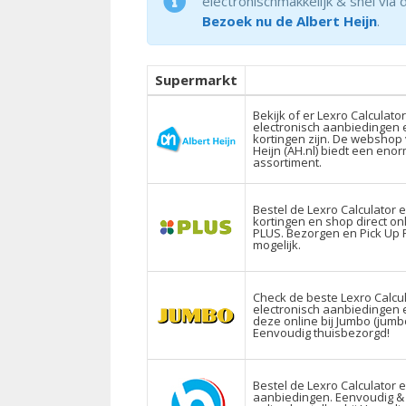
electronischmakkelijk & snel via 
Bezoek nu de Albert Heijn
.
Supermarkt
Bekijk of er Lexro Calculator
electronisch aanbiedingen 
kortingen zijn. De webshop 
Heijn (AH.nl) biedt een eno
assortiment.
Bestel de Lexro Calculator e
kortingen en shop direct onl
PLUS. Bezorgen en Pick Up 
mogelijk.
Check de beste Lexro Calcu
electronisch aanbiedingen 
deze online bij Jumbo (jumb
Eenvoudig thuisbezorgd!
Bestel de Lexro Calculator e
aanbiedingen. Eenvoudig &