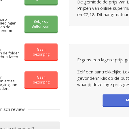
et
De gemiddelde prijs van Le
Prijzen van online super
en €2,18. Dit hangt natuurl
exro
Bekijk op
nbiedingen
Butlon.com
van de
n enorm
r
Geen
n de folder
bezorging
 thuis laten
Ergens een lagere prijs g
Zelf een aantrekkelijke Le
r
Geen
gevonden? Klik op de butt
en acties
bezorging
waar jij deze lage prijs g
orging aan
oden.
onisch review
es van dit product?