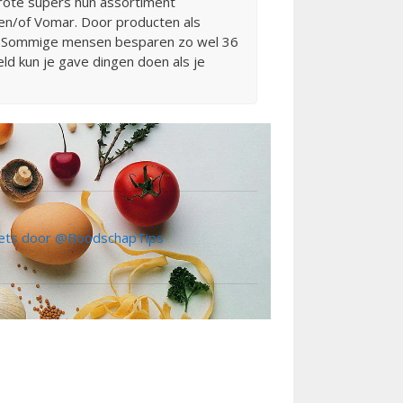
 grote supers hun assortiment
o en/of Vomar. Door producten als
eld. Sommige mensen besparen zo wel 36
ld kun je gave dingen doen als je
ts door @BoodschapTips