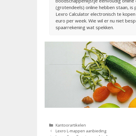
boodschappenlijstje eenvoudig online o
(grotendeels) online hebben staan, is 
Lexro Calculator electronisch te kope
euro per week. Wie wil er nu niet bes
spaarrekening wat spekken.
Categorieën
Kantoorartikelen
Berichtnavigatie
Lexro L-mappen aanbieding