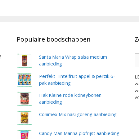
Populaire boodschappen
Z
Z
f
Santa Maria Wrap salsa medium
na
aanbieding
Perfekt Tintelfruit appel & perzik 6-
L
pak aanbieding
we
we
Hak Kleine rode kidneybonen
vo
aanbieding
Conimex Mix nasi goreng aanbieding
Candy Man Manna plofrijst aanbieding