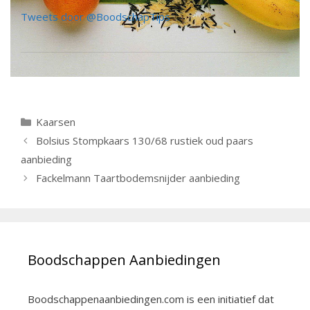
Tweets door @BoodschapTips
Categorieën
Kaarsen
Berichtnavigatie
Bolsius Stompkaars 130/68 rustiek oud paars
aanbieding
Fackelmann Taartbodemsnijder aanbieding
Boodschappen Aanbiedingen
Boodschappenaanbiedingen.com is een initiatief dat