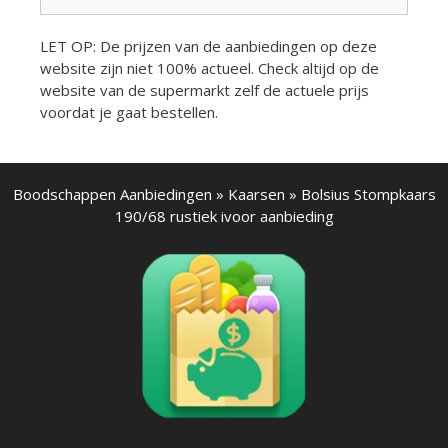
naar:
LET OP: De prijzen van de aanbiedingen op deze
website zijn niet 100% actueel. Check altijd op de
website van de supermarkt zelf de actuele prijs
voordat je gaat bestellen.
Boodschappen Aanbiedingen
»
Kaarsen
»
Bolsius Stompkaars
190/68 rustiek ivoor aanbieding