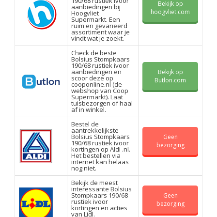
190/68 rustiek ivoor
Bekijk op
aanbiedingen bij
hoogvliet.com
Hoogvliet
Supermarkt. Een
ruim en gevarieerd
assortiment waar je
vindt wat je zoekt.
Check de beste
Bolsius Stompkaars
190/68 rustiek ivoor
aanbiedingen en
Bekijk op
scoor deze op
Butlon.com
cooponline.nl (de
webshop van Coop
Supermarkt). Laat
tuisbezorgen of haal
af in winkel.
Bestel de
aantrekkelijkste
Bolsius Stompkaars
Geen
190/68 rustiek ivoor
bezorging
kortingen op Aldi .nl.
Het bestellen via
internet kan helaas
nog niet.
Bekijk de meest
interessante Bolsius
Stompkaars 190/68
Geen
rustiek ivoor
bezorging
kortingen en acties
van Lidl.