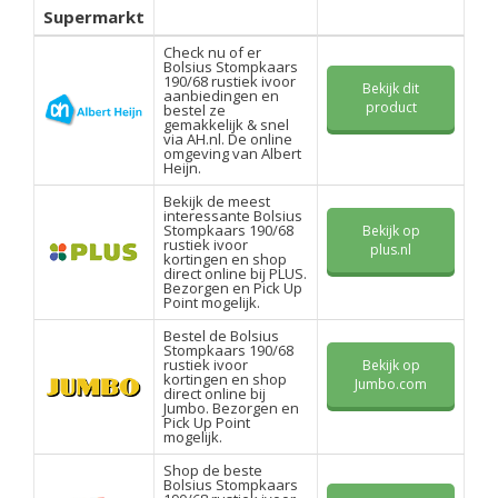
Supermarkt
Check nu of er
Bolsius Stompkaars
190/68 rustiek ivoor
Bekijk dit
aanbiedingen en
product
bestel ze
gemakkelijk & snel
via AH.nl. De online
omgeving van Albert
Heijn.
Bekijk de meest
interessante Bolsius
Stompkaars 190/68
Bekijk op
rustiek ivoor
plus.nl
kortingen en shop
direct online bij PLUS.
Bezorgen en Pick Up
Point mogelijk.
Bestel de Bolsius
Stompkaars 190/68
rustiek ivoor
Bekijk op
kortingen en shop
Jumbo.com
direct online bij
Jumbo. Bezorgen en
Pick Up Point
mogelijk.
Shop de beste
Bolsius Stompkaars