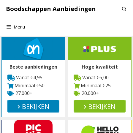
Spring
Boodschappen Aanbiedingen
naar
inhoud
Menu
Beste aanbiedingen
Hoge kwaliteit
Vanaf €4,95
Vanaf €6,00
Minimaal €50
Minimaal €25
27.000+
20.000+
BEKIJKEN
BEKIJKEN