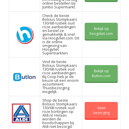
online bestellen bij
Jumbo Supermarkt.
Check de beste
Bolsius Stompkaars
130/68 rustiek oud
roze aanbiedingen
Bekijk op
en bestel ze
hoogvliet.com
gemakkelijk & snel
via Hoogvliet.com. Dit
is de online
omgeving van
Hoogvliet
Supermarkten.
Vind de beste
Bolsius Stompkaars
130/68 rustiek oud
Bekijk op
roze aanbiedingen.
Butlon.com
Bij Coop heb je de
keuze uit een enorm
assortiment.
Thuisbezorging
mogelijk.
Shop de beste
Bolsius Stompkaars
130/68 rustiek oud
Geen
roze kortingen op
bezorging
Aldi.nl. Helaas
worden de
boodschappen bij
Aldi niet bezorgd.