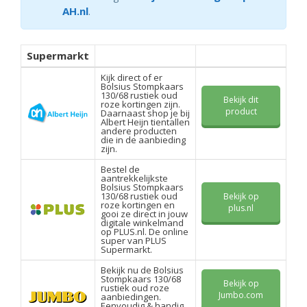
AH.nl
.
Supermarkt
Kijk direct of er
Bolsius Stompkaars
130/68 rustiek oud
Bekijk dit
roze kortingen zijn.
product
Daarnaast shop je bij
Albert Heijn tientallen
andere producten
die in de aanbieding
zijn.
Bestel de
aantrekkelijkste
Bolsius Stompkaars
130/68 rustiek oud
Bekijk op
roze kortingen en
plus.nl
gooi ze direct in jouw
digitale winkelmand
op PLUS.nl. De online
super van PLUS
Supermarkt.
Bekijk nu de Bolsius
Stompkaars 130/68
Bekijk op
rustiek oud roze
Jumbo.com
aanbiedingen.
Eenvoudig & handig