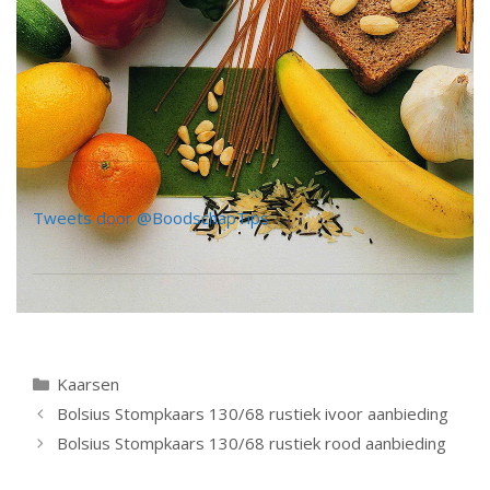
Tweets door @BoodschapTips
Categorieën
Kaarsen
Berichtnavigatie
Bolsius Stompkaars 130/68 rustiek ivoor aanbieding
Bolsius Stompkaars 130/68 rustiek rood aanbieding