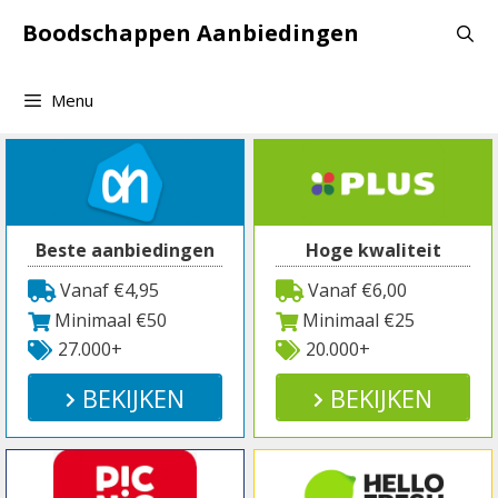
Spring
Boodschappen Aanbiedingen
naar
inhoud
Menu
Beste aanbiedingen
Hoge kwaliteit
Vanaf €4,95
Vanaf €6,00
Minimaal €50
Minimaal €25
27.000+
20.000+
BEKIJKEN
BEKIJKEN