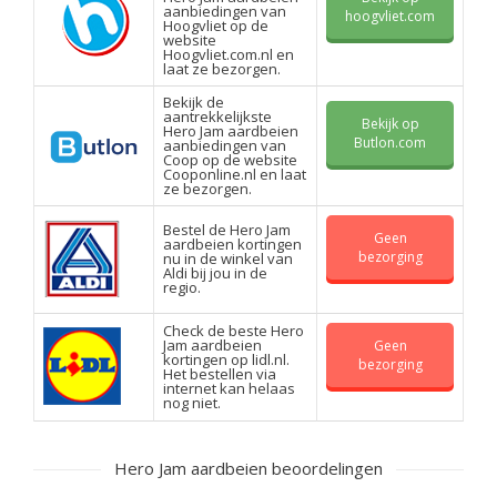
aanbiedingen van
hoogvliet.com
Hoogvliet op de
website
Hoogvliet.com.nl en
laat ze bezorgen.
Bekijk de
aantrekkelijkste
Bekijk op
Hero Jam aardbeien
Butlon.com
aanbiedingen van
Coop op de website
Cooponline.nl en laat
ze bezorgen.
Bestel de Hero Jam
Geen
aardbeien kortingen
bezorging
nu in de winkel van
Aldi bij jou in de
regio.
Check de beste Hero
Jam aardbeien
Geen
kortingen op lidl.nl.
bezorging
Het bestellen via
internet kan helaas
nog niet.
Hero Jam aardbeien beoordelingen