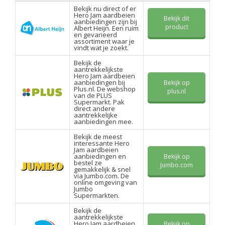
Bekijk nu direct of er
Hero Jam aardbeien
Bekijk dit
aanbiedingen zijn bij
product
Albert Heijn. Een ruim
en gevarieerd
assortiment waar je
vindt wat je zoekt.
Bekijk de
aantrekkelijkste
Hero Jam aardbeien
aanbiedingen bij
Bekijk op
Plus.nl. De webshop
plus.nl
van de PLUS
Supermarkt. Pak
direct andere
aantrekkelijke
aanbiedingen mee.
Bekijk de meest
interessante Hero
Jam aardbeien
aanbiedingen en
Bekijk op
bestel ze
Jumbo.com
gemakkelijk & snel
via Jumbo.com. De
online omgeving van
Jumbo
Supermarkten.
Bekijk de
aantrekkelijkste
Hero Jam aardbeien
Bekijk op