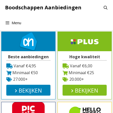
Spring
Boodschappen Aanbiedingen
naar
inhoud
Menu
Beste aanbiedingen
Hoge kwaliteit
Vanaf €4,95
Vanaf €6,00
Minimaal €50
Minimaal €25
27.000+
20.000+
BEKIJKEN
BEKIJKEN