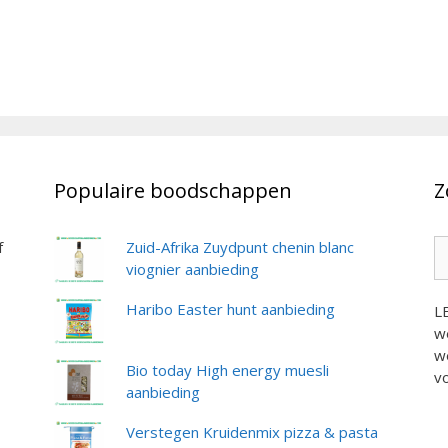
Populaire boodschappen
Z
Z
f
Zuid-Afrika Zuydpunt chenin blanc
na
viognier aanbieding
Haribo Easter hunt aanbieding
L
we
we
Bio today High energy muesli
vo
aanbieding
Verstegen Kruidenmix pizza & pasta