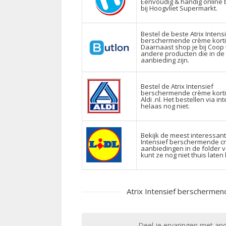
Eenvoudig & handig online 
bij Hoogvliet Supermarkt.
Bestel de beste Atrix Intens
berschermende crème kort
Daarnaast shop je bij Coop 
andere producten die in de
aanbieding zijn.
Bestel de Atrix Intensief
berschermende crème kort
Aldi .nl. Het bestellen via in
helaas nog niet.
Bekijk de meest interessant
Intensief berschermende c
aanbiedingen in de folder va
kunt ze nog niet thuis laten
Atrix Intensief berscherme
Deel je ervaringen met and