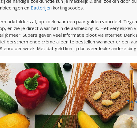
j de handige zoekfunctie kun je makkelijk & snel zoeken door d
nbiedingen en
Batterijen
kortingscodes.
rmarktfolders af, op zoek naar een paar gulden voordeel. Tege
, en zie je direct waar het in de aanbieding is. Het vergelijken v
ilijk meer. Supers geven veel informatie bloot via internet. Denk 
sief berschermende crème alleen te bestellen wanneer er een aanb
8 euro per week. Met dat geld kun jij dan weer leuke andere ding
Twee