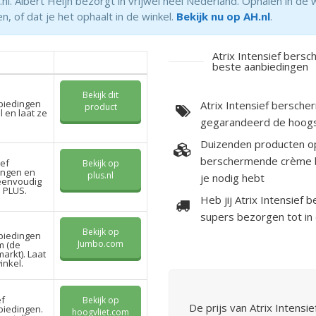
 Albert Heijn bezorgt in vrijwel heel Nederland. Ophalen in de win
n, of dat je het ophaalt in de winkel.
Bekijk nu op AH.nl
.
Atrix Intensief bers
beste aanbiedingen
Bekijk dit
biedingen
Atrix Intensief bersche
product
l en laat ze
gegarandeerd de hoogs
Duizenden producten op
berschermende crème b
ief
Bekijk op
ingen en
plus.nl
je nodig hebt
 eenvoudig
n PLUS.
Heb jij Atrix Intensief
supers bezorgen tot in
Bekijk op
biedingen
Jumbo.com
m (de
rkt). Laat
inkel.
ef
Bekijk op
De prijs van Atrix Intens
iedingen.
hoogvliet.com