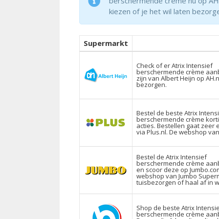
berschermende crème nu op AH.nl.
kiezen of je het wil laten bezorge
Supermarkt
Check of er Atrix Intensief
berschermende crème aan
zijn van Albert Heijn op AH.n
bezorgen.
Bestel de beste Atrix Intens
berschermende crème kort
acties. Bestellen gaat zeer
via Plus.nl. De webshop va
Bestel de Atrix Intensief
berschermende crème aan
en scoor deze op Jumbo.co
webshop van Jumbo Superma
tuisbezorgen of haal af in w
Shop de beste Atrix Intensi
berschermende crème aanb