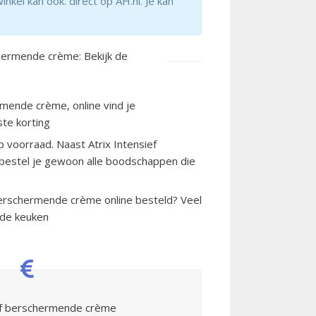
kel kan ook. direct op AH.nl. Je kan
chermende crème: Bekijk de
rmende crème, online vind je
te korting
 voorraad. Naast Atrix Intensief
estel je gewoon alle boodschappen die
 berschermende crème online besteld? Veel
 de keuken
ief berschermende crème