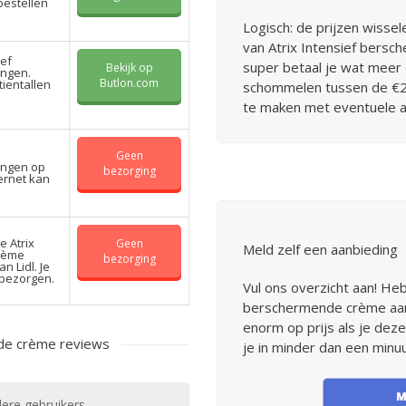
bestellen
Logisch: de prijzen wisse
van Atrix Intensief bersc
ief
super betaal je wat meer 
Bekijk op
ingen.
Butlon.com
tientallen
schommelen tussen de €2,1
te maken met eventuele a
Geen
ingen op
bezorging
ternet kan
e Atrix
Geen
Meld zelf een aanbieding
rème
bezorging
n Lidl. Je
 bezorgen.
Vul ons overzicht aan! Heb 
berschermende crème aanb
enorm op prijs als je deze
nde crème reviews
je in minder dan een minuu
ere gebruikers.