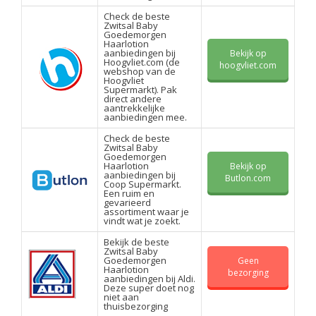
Check de beste
Zwitsal Baby
Goedemorgen
Haarlotion
aanbiedingen bij
Bekijk op
Hoogvliet.com (de
hoogvliet.com
webshop van de
Hoogvliet
Supermarkt). Pak
direct andere
aantrekkelijke
aanbiedingen mee.
Check de beste
Zwitsal Baby
Goedemorgen
Haarlotion
Bekijk op
aanbiedingen bij
Butlon.com
Coop Supermarkt.
Een ruim en
gevarieerd
assortiment waar je
vindt wat je zoekt.
Bekijk de beste
Zwitsal Baby
Goedemorgen
Geen
Haarlotion
bezorging
aanbiedingen bij Aldi.
Deze super doet nog
niet aan
thuisbezorging