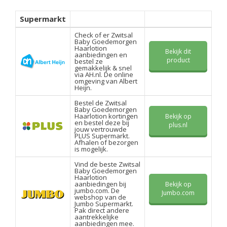
Supermarkt
Check of er Zwitsal
Baby Goedemorgen
Haarlotion
Bekijk dit
aanbiedingen en
product
bestel ze
gemakkelijk & snel
via AH.nl. De online
omgeving van Albert
Heijn.
Bestel de Zwitsal
Baby Goedemorgen
Haarlotion kortingen
Bekijk op
en bestel deze bij
plus.nl
jouw vertrouwde
PLUS Supermarkt.
Afhalen of bezorgen
is mogelijk.
Vind de beste Zwitsal
Baby Goedemorgen
Haarlotion
aanbiedingen bij
Bekijk op
jumbo.com. De
Jumbo.com
webshop van de
Jumbo Supermarkt.
Pak direct andere
aantrekkelijke
aanbiedingen mee.