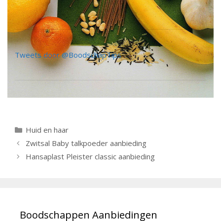
Tweets door @BoodschapTips
Categorieën
Huid en haar
Berichtnavigatie
Zwitsal Baby talkpoeder aanbieding
Hansaplast Pleister classic aanbieding
Boodschappen Aanbiedingen