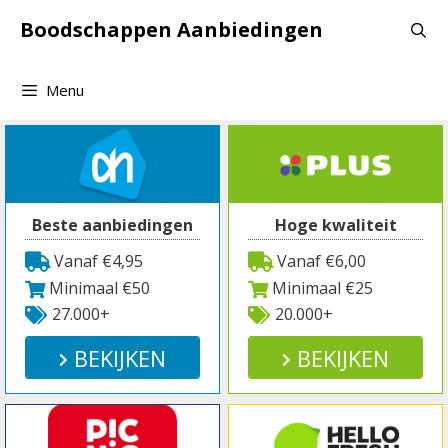
Spring
Boodschappen Aanbiedingen
naar
inhoud
Menu
Beste aanbiedingen
Hoge kwaliteit
Vanaf €4,95
Vanaf €6,00
Minimaal €50
Minimaal €25
27.000+
20.000+
BEKIJKEN
BEKIJKEN