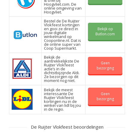
& snel bij
Hoogvliet.com. De
online omgeving van
Hoogvliet.
Bestel de De Ruijter
Vlokfeest kortingen
en gooi ze direct in
Bekijk op
jouw digitale
Butlon.com
winkelmand op
Cooponline.nl. Dat is
de online super van
Coop Supermarkt.
Bekijk de
aantrekkelijkste De
Geen
Ruijter Vlokfeest
bezorging
actie’s in de
dichtstbijzijnde Aldi.
Ze bezorgen op dit
moment nog niet.
Bekijk de meest
interessante De
Geen
Ruijter Vlokfeest
bezorging
kortingen nu in de
winkel van lidl bij jou
in de regio.
De Ruijter Vlokfeest beoordelingen