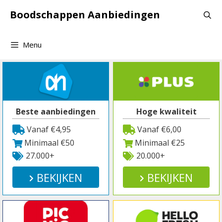
Spring
Boodschappen Aanbiedingen
naar
inhoud
Menu
Beste aanbiedingen
Hoge kwaliteit
Vanaf €4,95
Vanaf €6,00
Minimaal €50
Minimaal €25
27.000+
20.000+
BEKIJKEN
BEKIJKEN