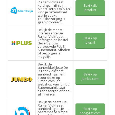
Ruijter Vlokfeest
kortingen zijn bij
Bekijk dit
Albert Heijn. Op AH.nl
product
vind je razendsnel
wat je zoekt.
Thuisbezorging is
geen probleem.
Bekijk de meest
interessante De
Ruijter Vlokfeest
Bekijk op
kortingen en bestel
plus.nl
deze bij jouw
vertrouwde PLUS
Supermarkt. Afhalen
of bezorgen is
mogelijk.
Bekijk de
aantrekkelijkste De
Ruijter Vlokfeest
aanbiedingen en
Bekijk op
scoor deze op
Jumbo.com
Jumbo.com (de
webshop van Jumbo
Supermarkt). Laat
tuisbezorgen of haal
af in winkel.
Bekijk de beste De
Ruijter Vlokfeest
aanbiedingen. Je
Bekijk op
bestelt deze simpel
hoogvliet.com