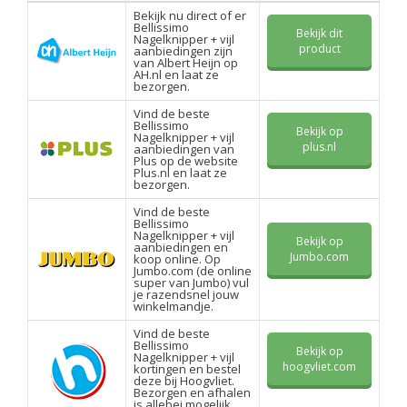
Bekijk nu direct of er
Bellissimo
Bekijk dit
Nagelknipper + vijl
product
aanbiedingen zijn
van Albert Heijn op
AH.nl en laat ze
bezorgen.
Vind de beste
Bellissimo
Bekijk op
Nagelknipper + vijl
plus.nl
aanbiedingen van
Plus op de website
Plus.nl en laat ze
bezorgen.
Vind de beste
Bellissimo
Nagelknipper + vijl
Bekijk op
aanbiedingen en
Jumbo.com
koop online. Op
Jumbo.com (de online
super van Jumbo) vul
je razendsnel jouw
winkelmandje.
Vind de beste
Bellissimo
Bekijk op
Nagelknipper + vijl
hoogvliet.com
kortingen en bestel
deze bij Hoogvliet.
Bezorgen en afhalen
is allebei mogelijk.