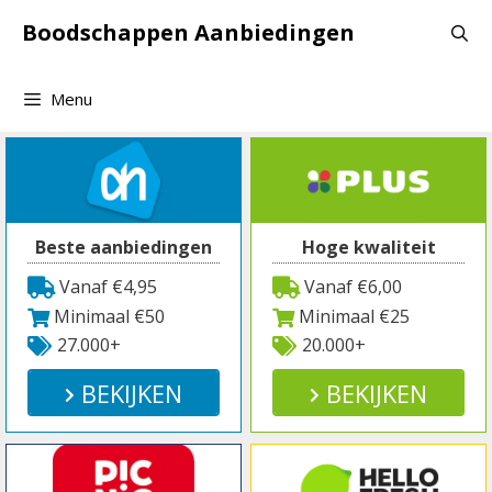
Spring
Boodschappen Aanbiedingen
naar
inhoud
Menu
Beste aanbiedingen
Hoge kwaliteit
Vanaf €4,95
Vanaf €6,00
Minimaal €50
Minimaal €25
27.000+
20.000+
BEKIJKEN
BEKIJKEN