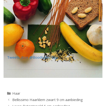
Tweets door @BoodschapTips
Categorieën
Haar
Berichtnavigatie
Bellissimo Haarklem zwart 9 cm aanbieding