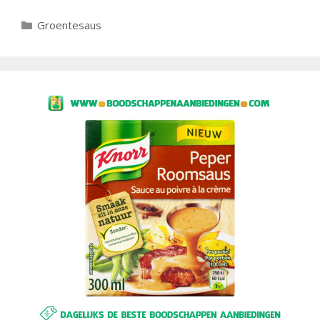
Categorieën
Groentesaus