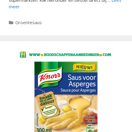
meer
Categorieën
Groentesaus