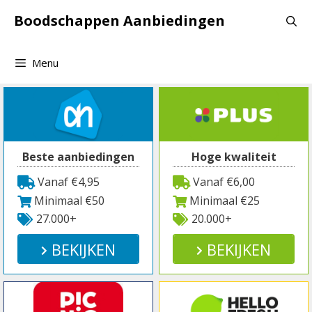
Spring
Boodschappen Aanbiedingen
naar
inhoud
Menu
Beste aanbiedingen
Hoge kwaliteit
Vanaf €4,95
Vanaf €6,00
Minimaal €50
Minimaal €25
27.000+
20.000+
BEKIJKEN
BEKIJKEN