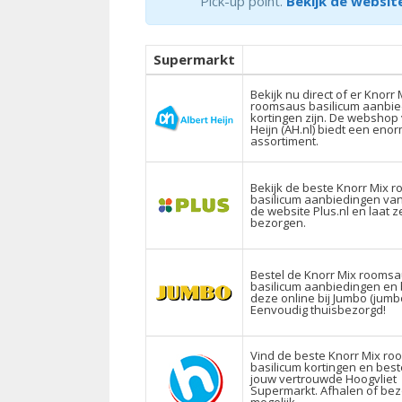
Pick-up point.
Bekijk de website
Supermarkt
Bekijk nu direct of er Knorr 
roomsaus basilicum aanbie
kortingen zijn. De webshop 
Heijn (AH.nl) biedt een eno
assortiment.
Bekijk de beste Knorr Mix 
basilicum aanbiedingen van
de website Plus.nl en laat z
bezorgen.
Bestel de Knorr Mix rooms
basilicum aanbiedingen en 
deze online bij Jumbo (jumb
Eenvoudig thuisbezorgd!
Vind de beste Knorr Mix r
basilicum kortingen en beste
jouw vertrouwde Hoogvliet
Supermarkt. Afhalen of bez
mogelijk.