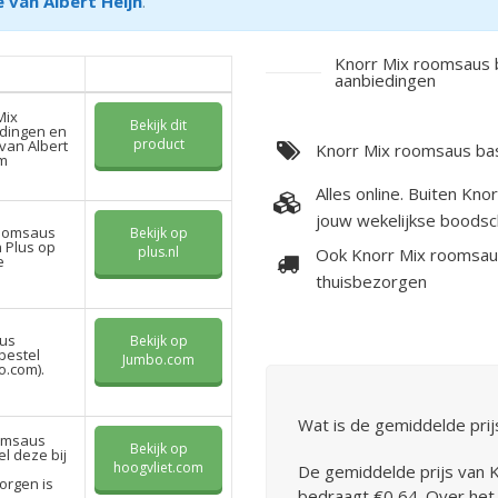
 van Albert Heijn
.
Knorr Mix roomsaus 
aanbiedingen
Mix
Bekijk dit
dingen en
product
van Albert
Knorr Mix roomsaus basi
rm
Alles online. Buiten Kno
jouw wekelijkse boodsc
roomsaus
Bekijk op
 Plus op
plus.nl
Ook Knorr Mix roomsaus
e
thuisbezorgen
aus
Bekijk op
bestel
Jumbo.com
o.com).
Wat is de gemiddelde prij
oomsaus
Bekijk op
l deze bij
hoogvliet.com
De gemiddelde prijs van 
orgen is
bedraagt €0,64. Over het