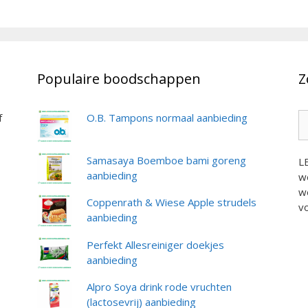
Populaire boodschappen
Z
Z
f
O.B. Tampons normaal aanbieding
na
Samasaya Boemboe bami goreng
L
aanbieding
we
we
Coppenrath & Wiese Apple strudels
vo
aanbieding
Perfekt Allesreiniger doekjes
aanbieding
Alpro Soya drink rode vruchten
(lactosevrij) aanbieding