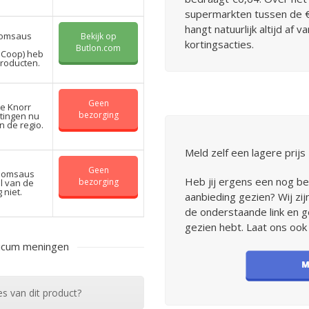
supermarkten tussen de €
hangt natuurlijk altijd af
oomsaus
Bekijk op
kortingsacties.
Butlon.com
 Coop) heb
producten.
Geen
te Knorr
bezorging
tingen nu
in de regio.
Meld zelf een lagere prijs
Geen
roomsaus
Heb jij ergens een nog b
bezorging
el van de
 niet.
aanbieding gezien? Wij zij
de onderstaande link en g
gezien hebt. Laat ons ook
licum meningen
es van dit product?