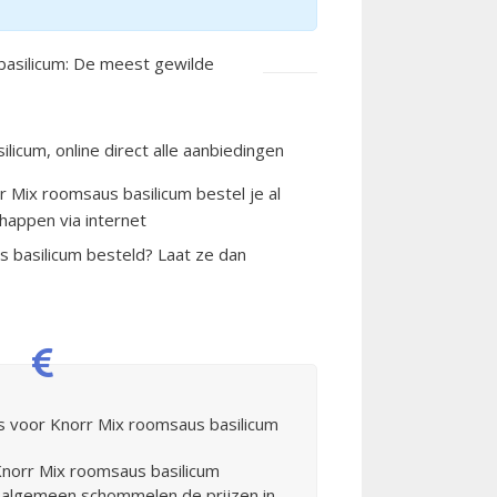
basilicum: De meest gewilde
licum, online direct alle aanbiedingen
rr Mix roomsaus basilicum bestel je al
happen via internet
 basilicum besteld? Laat ze dan
s voor Knorr Mix roomsaus basilicum
Knorr Mix roomsaus basilicum
 algemeen schommelen de prijzen in