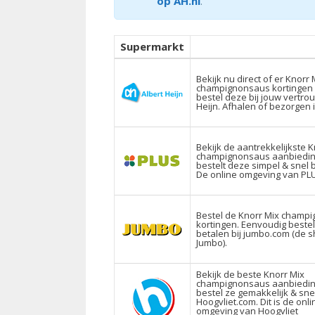
op AH.nl
.
Supermarkt
Bekijk nu direct of er Knorr 
champignonsaus kortingen 
bestel deze bij jouw vertro
Heijn. Afhalen of bezorgen i
Bekijk de aantrekkelijkste K
champignonsaus aanbiedin
bestelt deze simpel & snel b
De online omgeving van PL
Bestel de Knorr Mix champ
kortingen. Eenvoudig beste
betalen bij jumbo.com (de 
Jumbo).
Bekijk de beste Knorr Mix
champignonsaus aanbiedi
bestel ze gemakkelijk & snel
Hoogvliet.com. Dit is de onli
omgeving van Hoogvliet