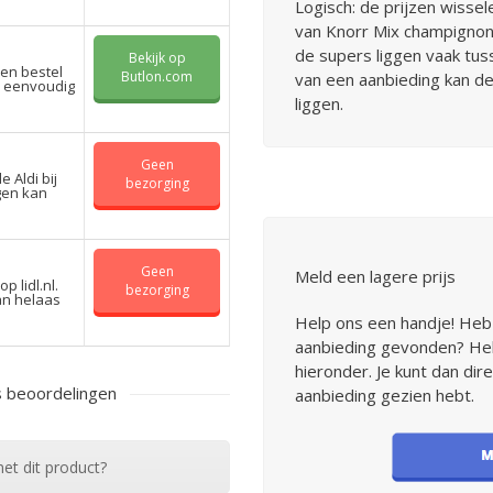
Logisch: de prijzen wisse
van Knorr Mix champignon
de supers liggen vaak tus
Bekijk op
en bestel
Butlon.com
van een aanbieding kan de
n eenvoudig
liggen.
Geen
 Aldi bij
bezorging
gen kan
Geen
Meld een lagere prijs
 lidl.nl.
bezorging
kan helaas
Help ons een handje! Heb
aanbieding gevonden? Help
hieronder. Je kunt dan di
 beoordelingen
aanbieding gezien hebt.
et dit product?