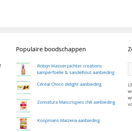
Populaire boodschappen
Z
Z
f
Robijn Wasverzachter creations
na
kamperfoelie & sandelhout aanbieding
Céréal Choco delight aanbieding
L
we
we
Zonnatura Maiscrispies chili aanbieding
vo
Koopmans Maizena aanbieding