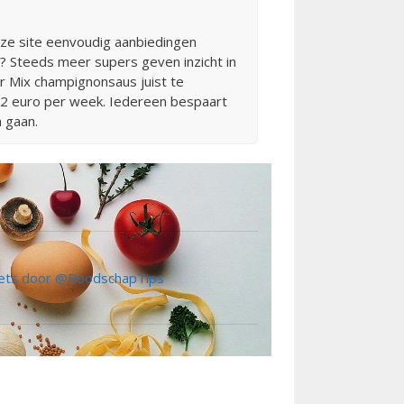
eze site eenvoudig aanbiedingen
r? Steeds meer supers geven inzicht in
r Mix champignonsaus juist te
l 42 euro per week. Iedereen bespaart
 gaan.
ts door @BoodschapTips