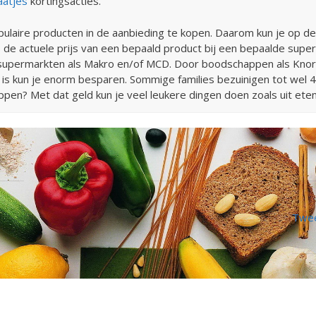
aatjes
kortingsacties.
ulaire producten in de aanbieding te kopen. Daarom kun je op d
s de actuele prijs van een bepaald product bij een bepaalde supe
n supermarkten als Makro en/of MCD. Door boodschappen als Knor
ager is kun je enorm besparen. Sommige families bezuinigen tot we
pen? Met dat geld kun je veel leukere dingen doen zoals uit eten
Twee