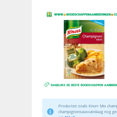
Producten zoals Knorr Mix champi
champignonsausvandaag nog gemakk