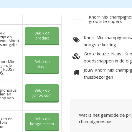
Knorr Mix champignon
grootste supers
Mix
Bekijk dit
zijn en
Knorr Mix champignonsa
product
uwde Albert
hoogste korting
s mogelijk.
Grote keuze. Naast Kno
boodschappen in de dig
norr Mix
Bekijk op
gen. Je
plus.nl
ij PLUS.nl.
Jouw Knorr Mix champig
US.
thuisbezorgen
ignonsaus
Bekijk op
llen en
Jumbo.com
shop van
Wat is het gemiddelde pri
ngen en
Bekijk op
champignonsaus
 via
hoogvliet.com
ne