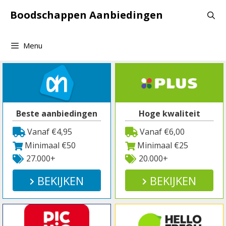
Spring
Boodschappen Aanbiedingen
naar
inhoud
Menu
Beste aanbiedingen
Hoge kwaliteit
Vanaf €4,95
Vanaf €6,00
Minimaal €50
Minimaal €25
27.000+
20.000+
BEKIJKEN
BEKIJKEN