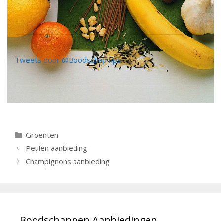
Tweets door @BoodschapTips
Categorieën
Groenten
Berichtnavigatie
Peulen aanbieding
Champignons aanbieding
Boodschappen Aanbiedingen