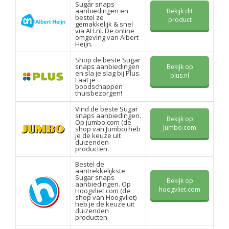
Sugar snaps
aanbiedingen en
Bekijk dit
bestel ze
product
gemakkelijk & snel
via AH.nl. De online
omgeving van Albert
Heijn.
Shop de beste Sugar
snaps aanbiedingen
Bekijk op
en sla je slag bij Plus.
plus.nl
Laat je
boodschappen
thuisbezorgen!
Vind de beste Sugar
snaps aanbiedingen.
Bekijk op
Op jumbo.com (de
Jumbo.com
shop van Jumbo) heb
je de keuze uit
duizenden
producten.
Bestel de
aantrekkelijkste
Sugar snaps
Bekijk op
aanbiedingen. Op
hoogvliet.com
Hoogvliet.com (de
shop van Hoogvliet)
heb je de keuze uit
duizenden
producten.