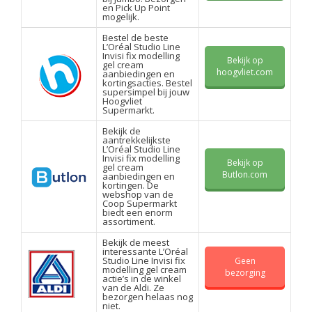
en Pick Up Point
mogelijk.
Bestel de beste
L’Oréal Studio Line
Invisi fix modelling
Bekijk op
gel cream
hoogvliet.com
aanbiedingen en
kortingsacties. Bestel
supersimpel bij jouw
Hoogvliet
Supermarkt.
Bekijk de
aantrekkelijkste
L’Oréal Studio Line
Invisi fix modelling
Bekijk op
gel cream
Butlon.com
aanbiedingen en
kortingen. De
webshop van de
Coop Supermarkt
biedt een enorm
assortiment.
Bekijk de meest
interessante L’Oréal
Studio Line Invisi fix
Geen
modelling gel cream
bezorging
actie’s in de winkel
van de Aldi. Ze
bezorgen helaas nog
niet.