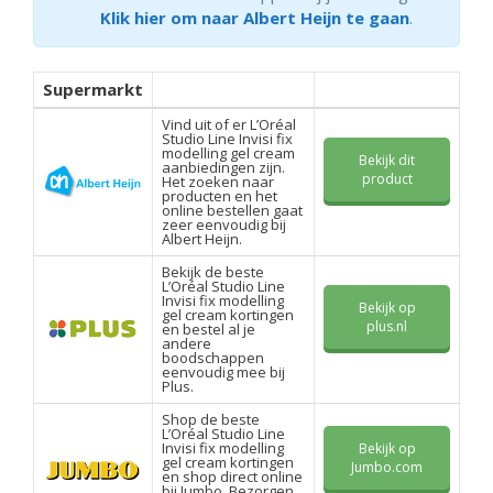
Klik hier om naar Albert Heijn te gaan
.
Supermarkt
Vind uit of er L’Oréal
Studio Line Invisi fix
modelling gel cream
Bekijk dit
aanbiedingen zijn.
product
Het zoeken naar
producten en het
online bestellen gaat
zeer eenvoudig bij
Albert Heijn.
Bekijk de beste
L’Oréal Studio Line
Invisi fix modelling
Bekijk op
gel cream kortingen
plus.nl
en bestel al je
andere
boodschappen
eenvoudig mee bij
Plus.
Shop de beste
L’Oréal Studio Line
Invisi fix modelling
Bekijk op
gel cream kortingen
Jumbo.com
en shop direct online
bij Jumbo. Bezorgen