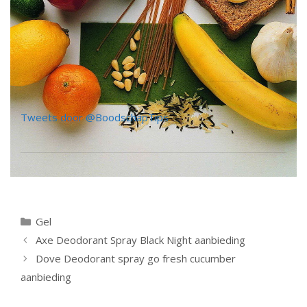
Tweets door @BoodschapTips
Categorieën
Gel
Berichtnavigatie
Axe Deodorant Spray Black Night aanbieding
Dove Deodorant spray go fresh cucumber
aanbieding