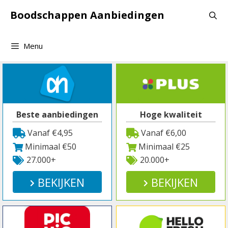
Spring
Boodschappen Aanbiedingen
naar
inhoud
Menu
Beste aanbiedingen
Hoge kwaliteit
Vanaf €4,95
Vanaf €6,00
Minimaal €50
Minimaal €25
27.000+
20.000+
BEKIJKEN
BEKIJKEN