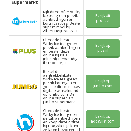
Supermarkt
Kijk direct of er Wicky
Ice tea green perzik
Bekijk dit
aanbiedingen en
product
kortingsacties. Bestel
supersimpel bij
Albert Heijn via AH.nl.
Check de beste
Wicky Ice tea green
Bekijk op
perzik aanbiedingen
plus.nl
en bestel deze
online bij Plus
(Plus.nl). Eenvoudig
thuisbezorgd!
Bestel de
aantrekkelijkste
Wicky Ice tea green
Bekijk op
perzik kortingen en
Jumbo.com
gooi ze direct in jouw
digitale winkelmand
op Jumbo.com. De
online super van
Jumbo Supermarkt.
Check de beste
Wicky Ice tea green
Bekijk op
perzik aanbiedingen
hoogvliet.com
en koop deze online
bij Hoogvliet. Je kunt
ze laten bezorgen of