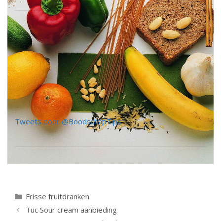
Tweets door @BoodschapTips
Categorieën
Frisse fruitdranken
Berichtnavigatie
Tuc Sour cream aanbieding