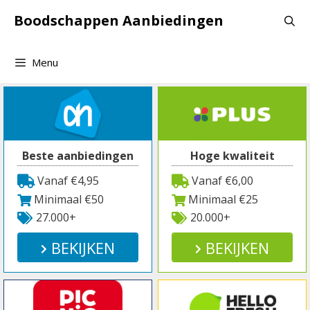
Spring
Boodschappen Aanbiedingen
naar
inhoud
Menu
Beste aanbiedingen
Hoge kwaliteit
Vanaf €4,95
Vanaf €6,00
Minimaal €50
Minimaal €25
27.000+
20.000+
BEKIJKEN
BEKIJKEN