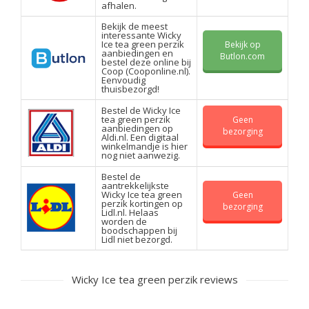
afhalen.
Bekijk de meest
interessante Wicky
Ice tea green perzik
Bekijk op
aanbiedingen en
Butlon.com
bestel deze online bij
Coop (Cooponline.nl).
Eenvoudig
thuisbezorgd!
Bestel de Wicky Ice
tea green perzik
Geen
aanbiedingen op
bezorging
Aldi.nl. Een digitaal
winkelmandje is hier
nog niet aanwezig.
Bestel de
aantrekkelijkste
Wicky Ice tea green
Geen
perzik kortingen op
bezorging
Lidl.nl. Helaas
worden de
boodschappen bij
Lidl niet bezorgd.
Wicky Ice tea green perzik reviews