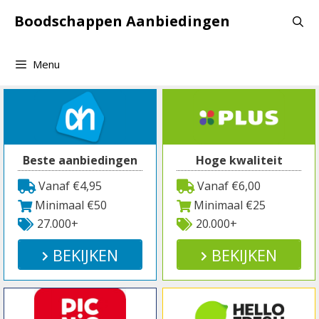
Spring
Boodschappen Aanbiedingen
naar
inhoud
Menu
Beste aanbiedingen
Hoge kwaliteit
Vanaf €4,95
Vanaf €6,00
Minimaal €50
Minimaal €25
27.000+
20.000+
BEKIJKEN
BEKIJKEN