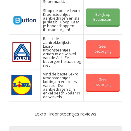
Supermarkt.
Shop de beste Lexro
Kroonsteentjes
Bekijk op
aanbiedingen en sla
Butlon.com
je slag bij Coop. Laat
je boodschappen
thuisbezorgen!
Bekijk de
aantrekkelijkste
Lexro
Geen
Kroonsteentjes
bezorging
actie’s in de winkel
van de Aldi. Ze
bezorgen helaas nog
niet.
Vind de beste Lexro
Kroonsteentjes
Geen
kortingen en acties
bezorging
van Lidl. De
aanbiedingen zijn
enkel beschikbaar in
de winkels.
Lexro Kroonsteentjes reviews