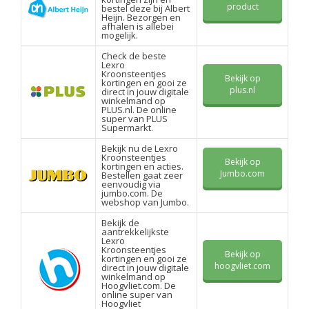
product
bestel deze bij Albert
Heijn. Bezorgen en
afhalen is allebei
mogelijk.
Check de beste
Lexro
Kroonsteentjes
Bekijk op
kortingen en gooi ze
plus.nl
direct in jouw digitale
winkelmand op
PLUS.nl. De online
super van PLUS
Supermarkt.
Bekijk nu de Lexro
Kroonsteentjes
Bekijk op
kortingen en acties.
Jumbo.com
Bestellen gaat zeer
eenvoudig via
jumbo.com. De
webshop van Jumbo.
Bekijk de
aantrekkelijkste
Lexro
Kroonsteentjes
Bekijk op
kortingen en gooi ze
hoogvliet.com
direct in jouw digitale
winkelmand op
Hoogvliet.com. De
online super van
Hoogvliet